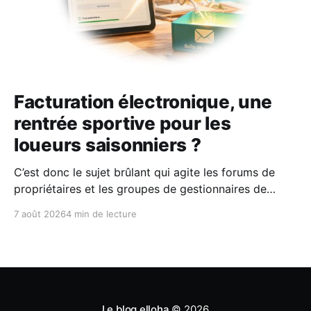
Facturation électronique, une
rentrée sportive pour les
loueurs saisonniers ?
C’est donc le sujet brûlant qui agite les forums de
propriétaires et les groupes de gestionnaires de
locations saisonnières : la facturation électronique
7 août 2026
4 min de lecture
obligatoire débarque le 1er septembre 2026 et les
concerne sous conditions. Entre sueurs froides,
jargon administratif imbuvable et mails répétés de la
DGFIP, à quelques semaines du
Le blog elloha
© 2026