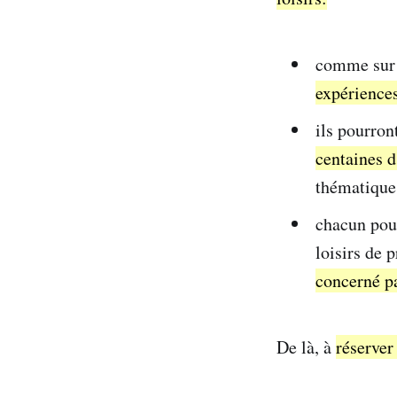
comme sur 
expériences
ils pourron
centaines d
thématiques
chacun pour
loisirs de 
concerné pa
De là, à
réserver