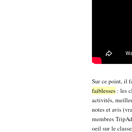
Sur ce point, il 
faiblesses
: les 
activités, meille
notes et avis (vr
membres TripAdvi
oeil sur le clas