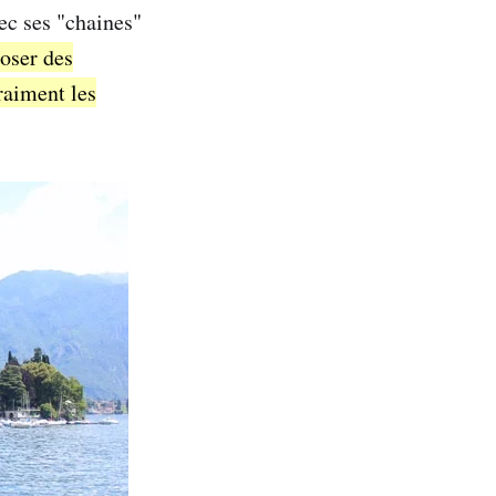
ec ses "chaines"
oser des
raiment les