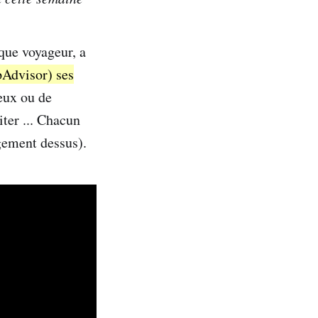
aque voyageur, a
ipAdvisor) ses
ieux ou de
ter ... Chacun
ugement dessus).