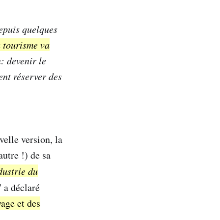
depuis quelques
u tourisme va
: devenir le
ent réserver des
velle version, la
utre !) de sa
dustrie du
" a déclaré
yage et des