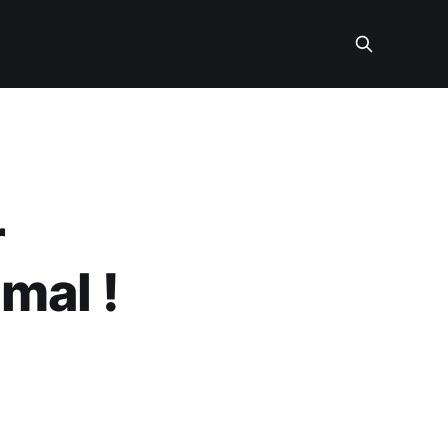
r
 mal !