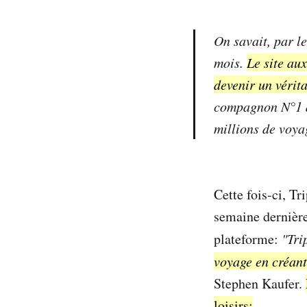
On savait, par l
mois.
Le site au
devenir un vérita
compagnon N°1 de
millions de voya
Cette fois-ci, Tr
semaine dernière
plateforme:
"Tri
voyage en créan
Stephen Kaufer.
loisirs: