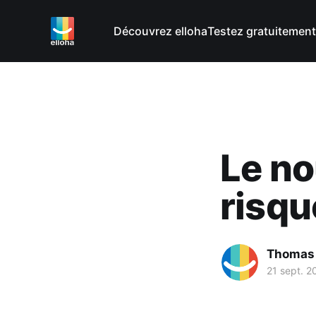
Découvrez elloha
Testez gratuitement
Le no
risqu
Thomas
21 sept. 2