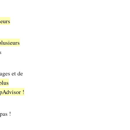
leurs
plusieurs
s
ages et de
plus
ipAdvisor !
pas !