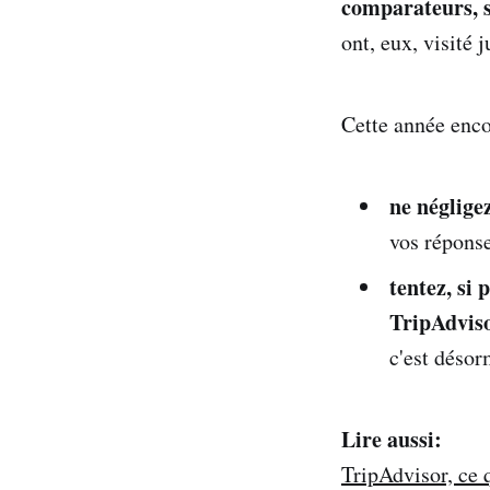
comparateurs, si
ont, eux, visité 
Cette année enc
ne néglige
vos réponses
tentez, si
TripAdvis
c'est désor
Lire aussi:
TripAdvisor, ce 