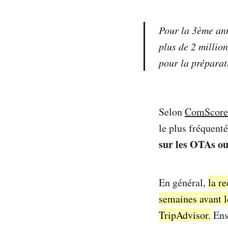
Pour la 3ème ann
plus de 2 millio
pour la préparati
Selon
ComScore
le plus fréquent
sur les OTAs ou
En général,
la r
semaines avant l
TripAdvisor.
Ens