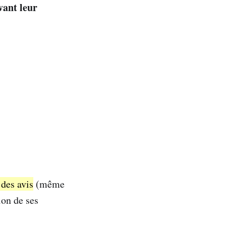
vant leur
 des avis
(même
ion de ses