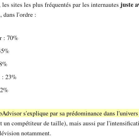
juste a
les sites les plus fréquentés par les internautes
, dans l'ordre :
r : 70%
 45%
28%
 : 23%
22%
pAdvisor s'explique par sa prédominance dans l'univers
 un compétiteur de taille), mais aussi par l'intensificat
télévision notamment.