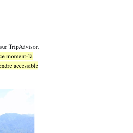
 sur TripAdvisor,
 ce moment-là
rendre accessible