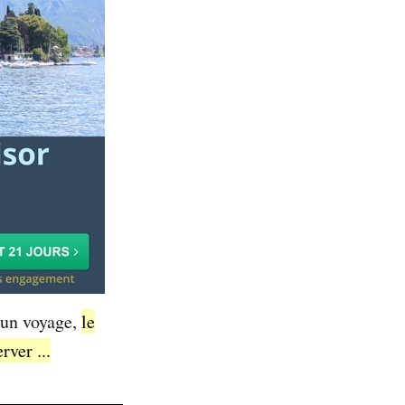
d'un voyage,
le
rver ...