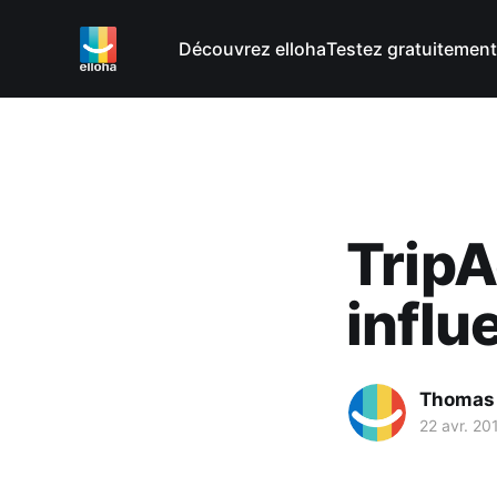
Découvrez elloha
Testez gratuitement
TripA
influ
Thomas
22 avr. 20