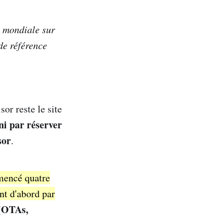
e mondiale sur
de référence
sor reste le site
ni par réserver
sor
.
mmencé quatre
nt d'abord par
 (OTAs,