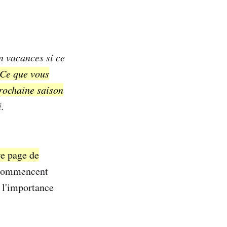
n vacances si ce
Ce que vous
prochaine saison
i.
e page de
0 commencent
ù l'importance