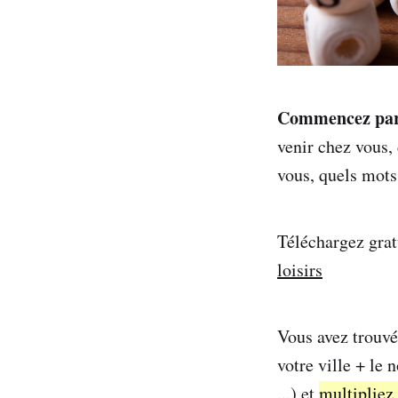
Commencez par v
venir chez vous, 
vous, quels mots 
Téléchargez gra
loisirs
Vous avez trouv
votre ville + le 
...) et
multipliez 