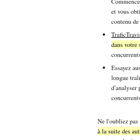
Commencez p
et vous obt
contenu de 
TraficTravi
dans votre 
concurrents
Essayez au
longue tra
d'analyser 
concurrents
Ne l'oubliez pas
à la suite des au