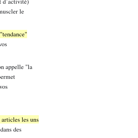
 d’activité)
muscler le
 "tendance"
vos
on appelle "la
permet
 vos
articles les uns
 dans des