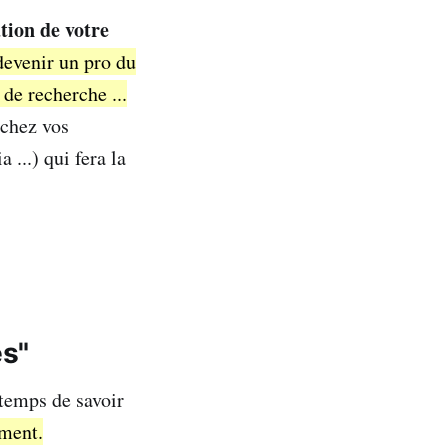
tion de votre
evenir un pro du
 de recherche ...
 chez vos
...) qui fera la
és"
 temps de savoir
ement.