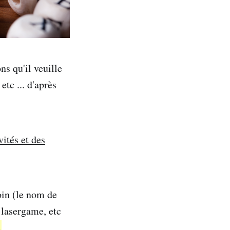
ns qu'il veuille
etc ... d'après
ités et des
in (le nom de
n lasergame, etc
.