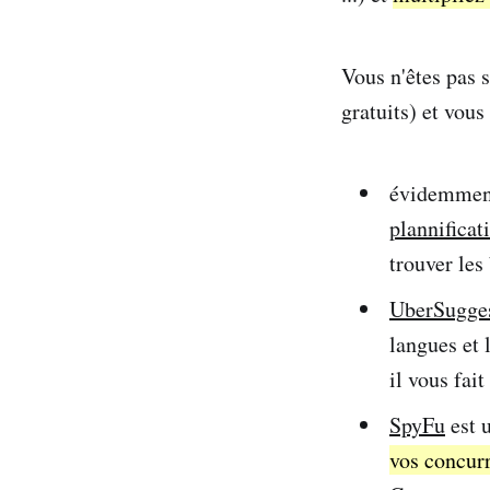
Vous n'êtes pas s
gratuits) et vou
évidemment
plannificat
trouver les
UberSugge
langues et 
il vous fait 
SpyFu
est u
vos concurr