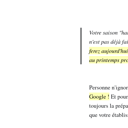
Votre saison "hau
n'est pas déjà fa
ferez aujourd'hu
au printemps pr
Personne n'igno
Google !
Et pour
toujours la prép
que votre établis