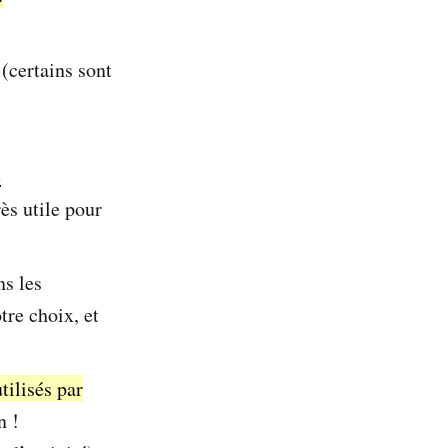
 (certains sont
e
ès utile pour
ns les
tre choix, et
tilisés par
n !