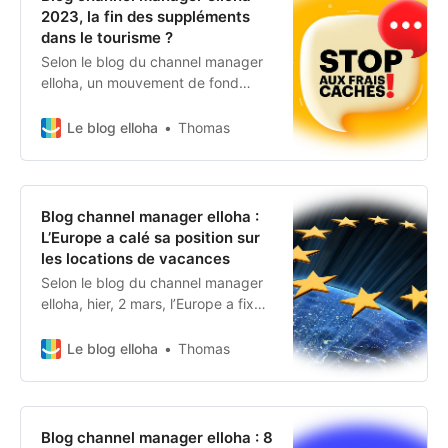
2023, la fin des suppléments
dans le tourisme ?
Selon le blog du channel manager
elloha, un mouvement de fond
contre les suppléments (adossés
aux nuitées) est en train de
Le blog elloha
Thomas
prendre ... jusqu’au Président des
USA lui-même !
Blog channel manager elloha :
L’Europe a calé sa position sur
les locations de vacances
Selon le blog du channel manager
elloha, hier, 2 mars, l’Europe a fixé
le cadre de sa future
réglementation sur le marché des
Le blog elloha
Thomas
locations de vacances. En
attendant une généralisation,
l’Europe s’appuie sur les OTAs pour
enclencher le processus.
Blog channel manager elloha : 8