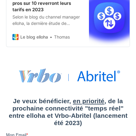
pros sur 10 reverront leurs
tarifs en 2023
Selon le blog du channel manager
elloha, la dernière étude de
Wakefiled Research démontre qu’il
existe souvent un fossé entre la
Le blog elloha
Thomas
perception des priorités tarifaires
par les voyageurs et celle des
pros.