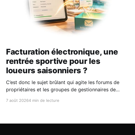
Facturation électronique, une
rentrée sportive pour les
loueurs saisonniers ?
C’est donc le sujet brûlant qui agite les forums de
propriétaires et les groupes de gestionnaires de
locations saisonnières : la facturation électronique
7 août 2026
4 min de lecture
obligatoire débarque le 1er septembre 2026 et les
concerne sous conditions. Entre sueurs froides,
jargon administratif imbuvable et mails répétés de la
DGFIP, à quelques semaines du