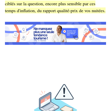
ciblés sur la question, encore plus sensible par ces
temps d'inflation, du rapport qualité-prix de vos nuitées.