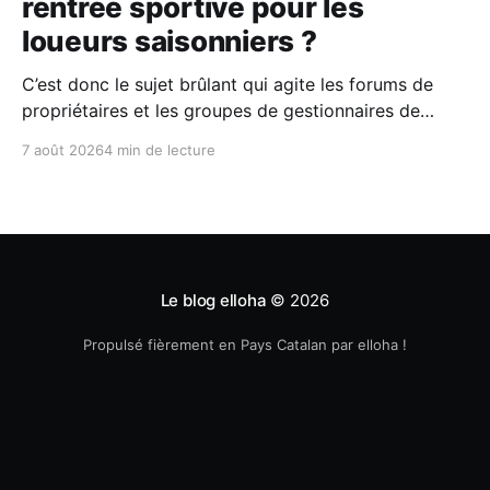
rentrée sportive pour les
loueurs saisonniers ?
C’est donc le sujet brûlant qui agite les forums de
propriétaires et les groupes de gestionnaires de
locations saisonnières : la facturation électronique
7 août 2026
4 min de lecture
obligatoire débarque le 1er septembre 2026 et les
concerne sous conditions. Entre sueurs froides,
jargon administratif imbuvable et mails répétés de la
DGFIP, à quelques semaines du
Le blog elloha
© 2026
Propulsé fièrement en Pays Catalan par elloha !