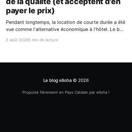
de la qualité (et acceptent d'en
payer le prix)
Pendant longtemps, la location de courte durée a été
vue comme l'alternative économique à l'hôtel. Le bon
plan où l'on fermait un peu les yeux sur le confort
2 août 2026
5 min de lecture
pour économiser quelques billets. Aujourd'hui, selon
le dernier rapport Expedia, les voyageurs n'
Le blog elloha
© 2026
Propulsé fièrement en Pays Catalan par elloha !