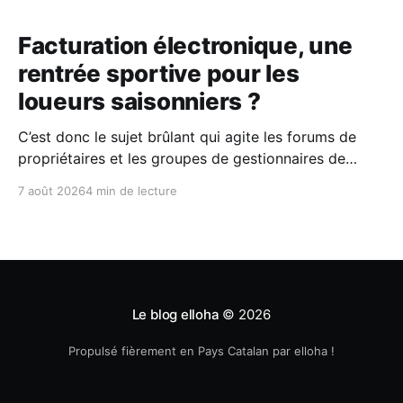
Facturation électronique, une
rentrée sportive pour les
loueurs saisonniers ?
C’est donc le sujet brûlant qui agite les forums de
propriétaires et les groupes de gestionnaires de
locations saisonnières : la facturation électronique
7 août 2026
4 min de lecture
obligatoire débarque le 1er septembre 2026 et les
concerne sous conditions. Entre sueurs froides,
jargon administratif imbuvable et mails répétés de la
DGFIP, à quelques semaines du
Le blog elloha
© 2026
Propulsé fièrement en Pays Catalan par elloha !