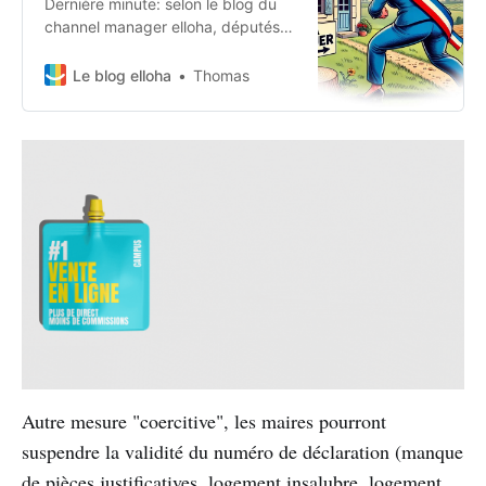
Dernière minute: selon le blog du
channel manager elloha, députés
et sénateurs se sont mis d’accord
cette nuit pour voter la fin des
Le blog elloha
Thomas
avantages fiscaux sur certains
meublés touristiques.
Autre mesure "coercitive", les maires pourront
suspendre la validité du numéro de déclaration (manque
de pièces justificatives, logement insalubre, logement