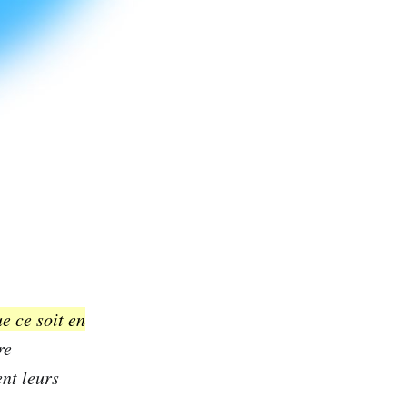
ue ce soit en
re
ent leurs