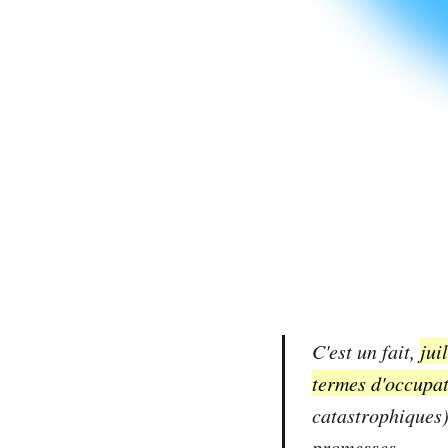
C'est un fait,
jui
termes d'occupa
catastrophiques)
promesses ...