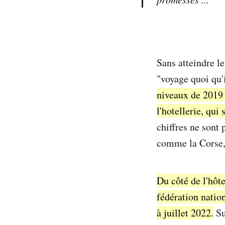
Sans atteindre l
"voyage quoi qu'
niveaux de 2019 
l'hotellerie, qui
chiffres ne sont 
comme la Corse, 
Du côté de l'hôte
fédération natio
à juillet 2022.
Su