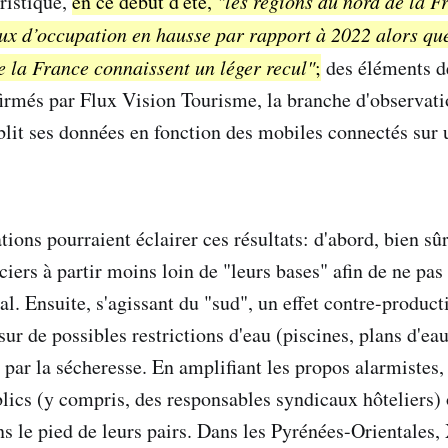
ristique,
en ce début d'été,
"les régions du nord de la F
aux d’occupation en hausse par rapport à 2022 alors qu
e la France connaissent un léger recul"
;
des éléments d
firmés par Flux Vision Tourisme, la branche d'observat
blit ses données en fonction des mobiles connectés sur 
tions pourraient éclairer ces résultats: d'abord, bien sûr,
iers à partir moins loin de "leurs bases" afin de ne pas
al. Ensuite, s'agissant du "sud", un effet contre-produc
sur de possibles restrictions d'eau (piscines, plans d'eau
 par la sécheresse. En amplifiant les propos alarmistes,
lics (y compris, des responsables syndicaux hôteliers) 
ans le pied de leurs pairs. Dans les Pyrénées-Orientales