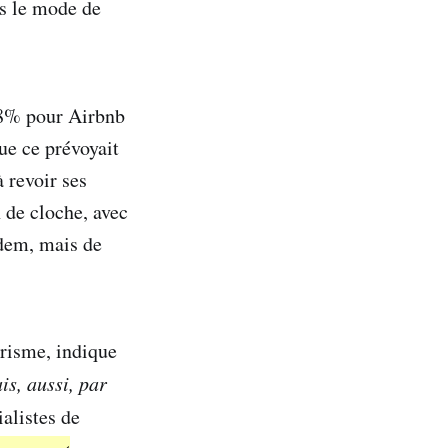
ns le mode de
8% pour Airbnb
ue ce prévoyait
à revoir ses
 de cloche, avec
Idem, mais de
urisme, indique
is, aussi, par
alistes de