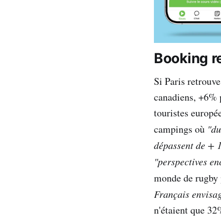
Booking r
Si Paris retrouv
canadiens, +6% p
touristes europé
campings où
"du
dépassent de + 
"perspectives en
monde de rugby p
Français envisag
n'étaient que 32