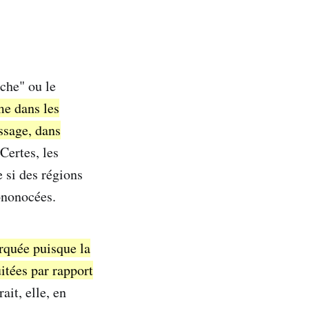
nche" ou le
me dans les
ssage, dans
Certes, les
 si des régions
ononocées.
arquée puisque la
itées par rapport
it, elle, en