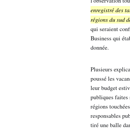
l'observation tou
enregistré des t
régions du sud d
qui seraient con
Business qui éta
donnée.
Plusieurs explica
poussé les vacanc
leur budget estiv
publiques faites 
régions touchées
responsables pub
tiré une balle d