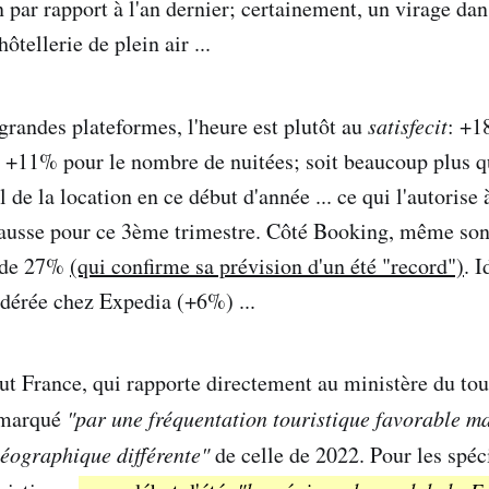
n par rapport à l'an dernier; certainement, un virage da
hôtellerie de plein air ...
 grandes plateformes, l'heure est plutôt au
satisfecit
: +1
t +11% pour le nombre de nuitées; soit beaucoup plus q
 de la location en ce début d'année ... ce qui l'autorise 
hausse pour ce 3ème trimestre. Côté Booking, même son
n de 27%
(qui confirme sa prévision d'un été "record")
. 
dérée chez Expedia (+6%) ...
ut France, qui rapporte directement au ministère du to
é marqué
"par une fréquentation touristique favorable ma
géographique différente"
de celle de 2022. Pour les spéci