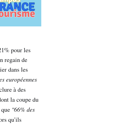
+21% pour les
un regain de
ier dans les
èles européennes
clure à des
ont la coupe du
e que
"66% des
ors qu'ils