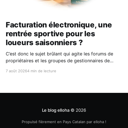
Facturation électronique, une
rentrée sportive pour les
loueurs saisonniers ?
C’est donc le sujet brûlant qui agite les forums de
propriétaires et les groupes de gestionnaires de
locations saisonnières : la facturation électronique
7 août 2026
4 min de lecture
obligatoire débarque le 1er septembre 2026 et les
concerne sous conditions. Entre sueurs froides,
jargon administratif imbuvable et mails répétés de la
DGFIP, à quelques semaines du
Le blog elloha
© 2026
Propulsé fièrement en Pays Catalan par elloha !