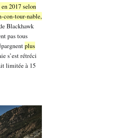
% en 2017 selon
in-con-tour-nable,
de Blackhawk
ent pas tous
 épargnent
plus
e s’est rétréci
it limitée à 15