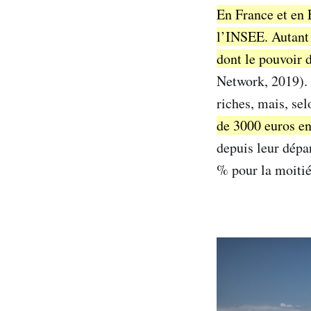
En France et en 
l’INSEE. Autant d
dont le pouvoir d
Network, 2019). 
riches, mais, sel
de 3000 euros e
depuis leur dépar
% pour la moitié