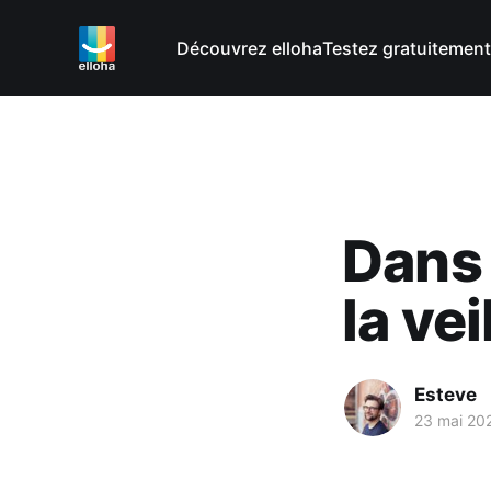
Découvrez elloha
Testez gratuitement
Dans 
la vei
Esteve
23 mai 20