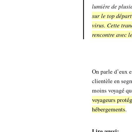
lumière de plusie
sur le top dépar
virus. Cette tran
rencontre avec le
On parle d’eux en
clientèle en seg
moins voyagé que
voyageurs protég
hébergements
.
Lire aussi: