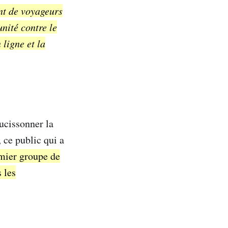
nt de voyageurs
nité contre le
 ligne et la
aucissonner la
 ce public qui a
mier groupe de
 les