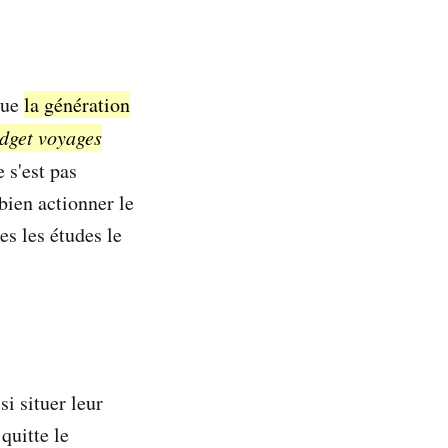
que
la génération
udget voyages
 s'est pas
bien actionner le
es les études le
i situer leur
quitte le