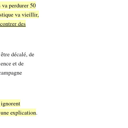
s va perdurer 50
tique va vieillir,
contrer des
’être décalé, de
ience et de
e campagne
 ignorent
 une explication
.