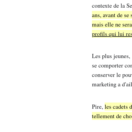
contexte de la 
ans, avant de se 
mais elle ne sera
profils qui lui r
Les plus jeunes, 
se comporter com
conserver le pou
marketing a d'ail
Pire,
les cadets 
tellement de chos