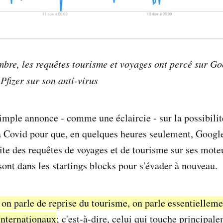
mbre, les requêtes tourisme et voyages ont percé sur Go
Pfizer sur son anti-virus
 simple annonce - comme une éclaircie - sur la possibili
la Covid pour que, en quelques heures seulement, Googl
te des requêtes de voyages et de tourisme sur ses moteur
sont dans les startings blocks pour s'évader à nouveau.
 on parle de reprise du tourisme, on parle essentiellem
internationaux
; c'est-à-dire, celui qui touche principal