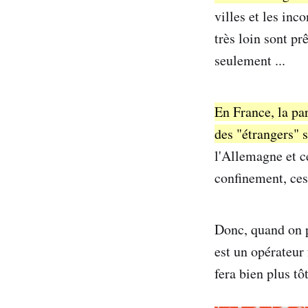
villes et les in
très loin sont pr
seulement ...
En France, la pa
des "étrangers" 
l'Allemagne et c
confinement, ces
Donc, quand on p
est un opérateur
fera bien plus tô