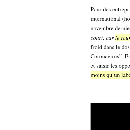
Pour des entrepr
international (h
novembre dernie
court, car
le tou
froid dans le do
Coronavirus”. En 
et saisir les op
moins qu’un labo