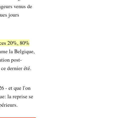
yageurs venus de
ques jours
s ces 20%, 80%
me la Belgique,
ation post-
ce dernier été.
6 - et que l'on
e: la reprise se
périeurs.