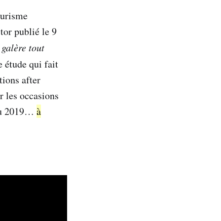
ourisme
tor publié le 9
galère tout
e étude qui fait
tions after
er les occasions
8 ou 2019…
à