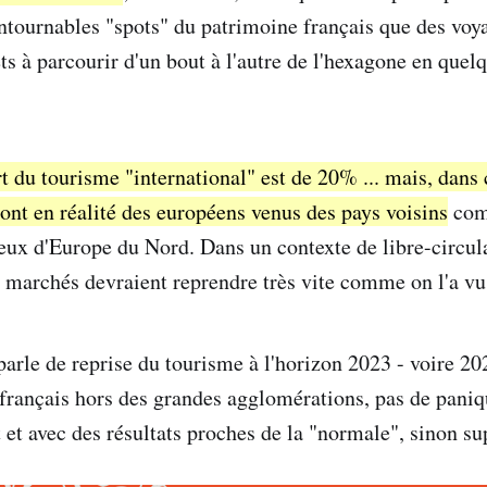
contournables "spots" du patrimoine français que des vo
êts à parcourir d'un bout à l'autre de l'hexagone en quel
rt du tourisme "international" est de 20% ... mais, dan
sont en réalité des européens venus des pays voisins
com
eux d'Europe du Nord. Dans un contexte de libre-circul
 marchés devraient reprendre très vite comme on l'a vu 
arle de reprise du tourisme à l'horizon 2023 - voire 202
 français hors des grandes agglomérations, pas de paniqu
t et avec des résultats proches de la "normale", sinon su