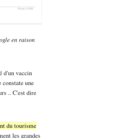
ogle en raison
té d'un vaccin
e constate une
s .. C'est dire
ent du tourisme
ement les grandes