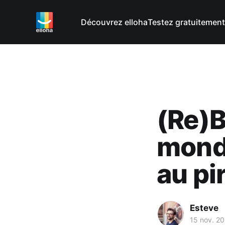
Découvrez elloha
Testez gratuitement
(Re)
mondi
au pi
Esteve
15 nov. 2