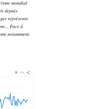
risme mondial
it depuis
nger représente
ne... Face à
risme notamment.