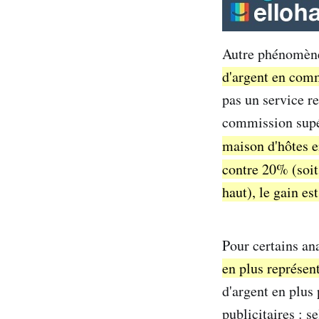
Autre phénomène
d'argent en com
pas un service r
commission supér
maison d'hôtes
contre 20% (soi
haut), le gain es
Pour certains an
en plus représen
d'argent en plus
publicitaires : s