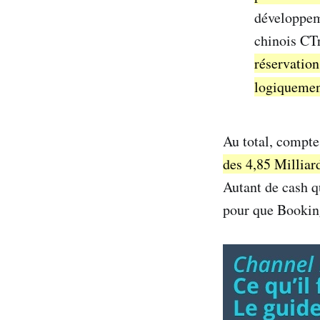
développeme
chinois CT
réservation
logiquement
Au total, compte
des 4,85 Milliard
Autant de cash q
pour que Booking