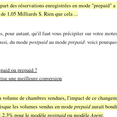
 part des réservations enregistrées en mode "prepaid" 
de 1,05 Milliards $. Rien que cela ...
, pour autant, qu'il faut vous précipiter sur votre mote
aussi, du mode
postpaid
au mode
prepaid
: voici pourquoi
paid ou prepaid ?
rise une meilleure conversion
n volume de chambres vendues, l'impact de ce change
uisque les volumes vendus en mode
prepaid
aurait bond
t 2,3% pour le modèle
postpaid
ou modèle
Agent
.