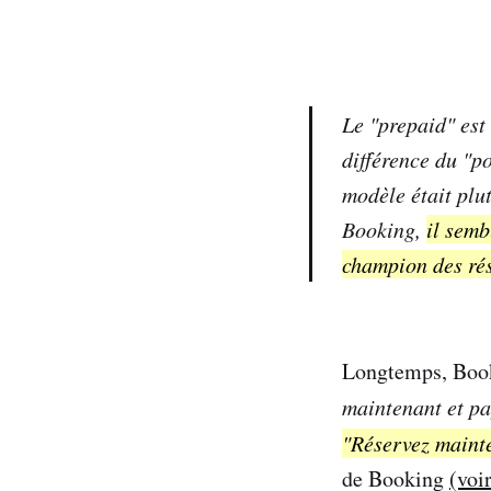
Le "prepaid" est
différence du "p
modèle était plut
Booking,
il semb
champion des rés
Longtemps, Book
maintenant et pa
"Réservez mainte
de Booking
(voi