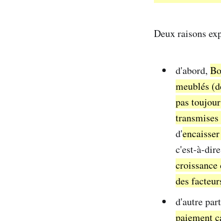
Deux raisons exp
d'abord,
Bo
meublés (dé
pas toujour
transmises
d'
encaisser
c'est-à-dir
croissance 
des facteur
d'autre par
paiement ca