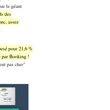
que le géant
ds des
onc, assez
.
pesé pour 21,6 %
e par Booking !
ent pas cher"