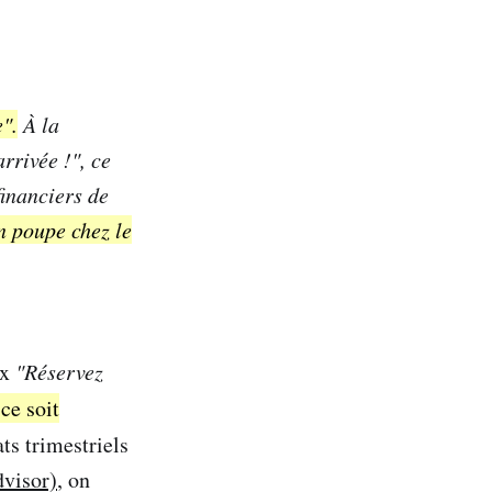
e"
.
À la
arrivée !"
, ce
financiers de
n poupe chez le
ux
"Réservez
 ce soit
ats trimestriels
dvisor)
, on