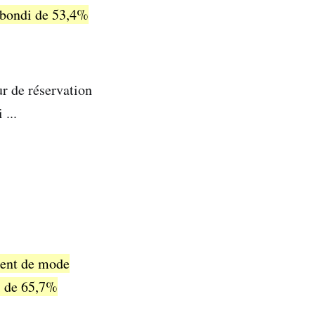
a bondi de 53,4%
ur de réservation
 ...
ment de mode
i de 65,7%