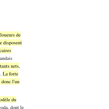
 loueurs de
ne disposent
caires
landais
tants nets
,
g.
La forte
 donc l'un
odèle du
goda, dont le