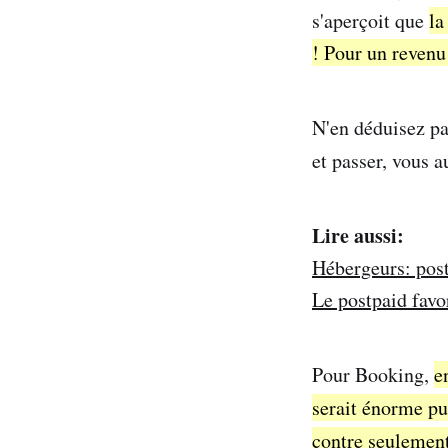
s'aperçoit que
la
! Pour un revenu 
N'en déduisez pas
et passer, vous 
Lire aussi:
Hébergeurs: post
Le postpaid favo
Pour Booking,
e
serait énorme p
contre seulemen