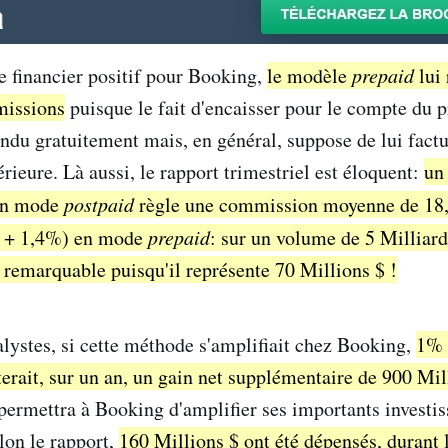
 financier positif pour Booking,
le modèle
prepaid
lui 
missions
puisque le fait d'encaisser pour le compte du pr
endu gratuitement mais, en général, suppose de lui fact
ieure. Là aussi, le rapport trimestriel est éloquent:
un
 en mode
postpaid
règle une commission moyenne de 18
t + 1,4%) en mode
prepaid
: sur un volume de 5 Milliard
t remarquable puisqu'il représente 70 Millions $ !
alystes, si cette méthode s'amplifiait chez Booking,
1% 
terait, sur un an, un gain net supplémentaire de 900 Mil
 permettra à Booking d'amplifier ses importants investi
elon le rapport,
160 Millions $ ont été dépensés, durant 