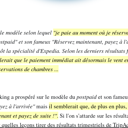
 le modèle selon lequel
"je paie au moment où je réserv
ostpaid" et son fameux
"Réservez maintenant, payez à l'
ôt la spécialité d'Expedia. Selon les derniers résultats 
lerait que le
paiement immédiat
ait désormais le vent e
ervations de chambres ...
ing a prospéré sur le modèle du
postpaid
et son fame
yez à l'arrivée"
mais
il semblerait que, de plus en plus,
nant et payez de suite !"
.
Si l'on s'attarde sur les résult
r quelles leçons tirer des résultats trimestriels de TripA