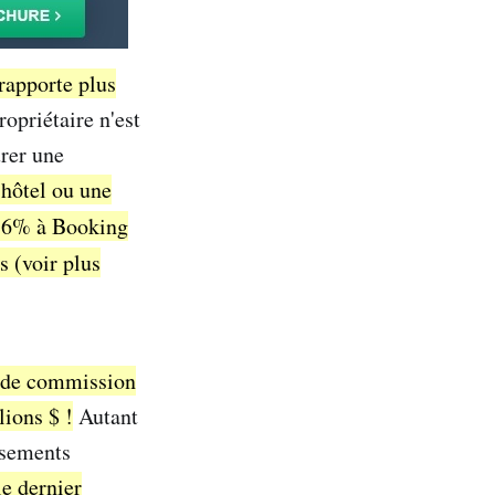
rapporte plus
opriétaire n'est
urer une
 hôtel ou une
,6% à Booking
s (voir plus
de commission
lions $ !
Autant
ssements
le dernier