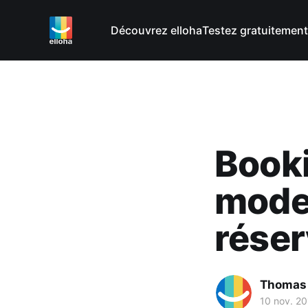
Découvrez elloha
Testez gratuitement
Booki
mode 
réser
Thomas
10 nov. 2