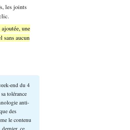
, les joints
clic.
 ajoutée, une
el sans aucun
week-end du 4
 sa tolérance
hnologie anti-
ique des
même le contenu
 dernier, ce