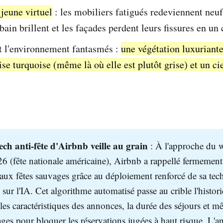
jeune virtuel
: les mobiliers fatigués redeviennent neufs
bain brillent et les façades perdent leurs fissures en un 
t l'environnement fantasmés :
une végétation luxuriante
se turquoise (même là où elle est plutôt grise) et un ci
ech anti-fête d'Airbnb veille au grain
: À l'approche du 
026 (fête nationale américaine), Airbnb a rappellé fermement
 aux fêtes sauvages grâce au déploiement renforcé de sa tec
e sur l'IA. Cet algorithme automatisé passe au crible l'histor
les caractéristiques des annonces, la durée des séjours et 
ges pour bloquer les réservations jugées à haut risque. L'an