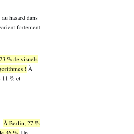
s au hasard dans
 varient fortement
 23 % de visuels
lgorithmes !
À
e 11 % et
t.
À Berlin, 27 %
 de 36 %.
Un