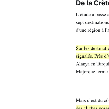
De la Crè
L’étude a passé 
sept destinations
d'une région à l'
Sur les destinati
signalés. Près d
Alanya en Turqui
Majorque ferme l
Mais c’est du cô
des clichés pose