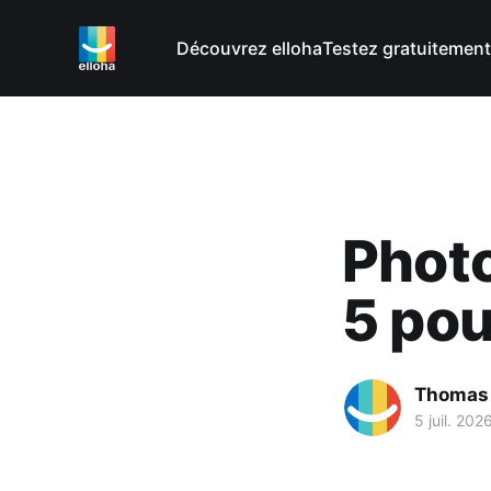
Découvrez elloha
Testez gratuitement
Photo
5 pou
Thomas
5 juil. 202