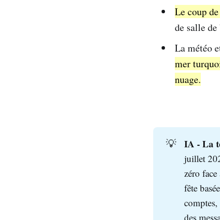
Le coup de 
de salle de 
La météo e
mer turquoi
nuage.
IA - La t
💡
juillet 2
zéro face
fête basé
comptes, 
des messa