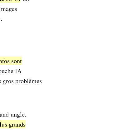
 images
.
otos sont
touche IA
is gros problèmes
rand-angle.
plus grands