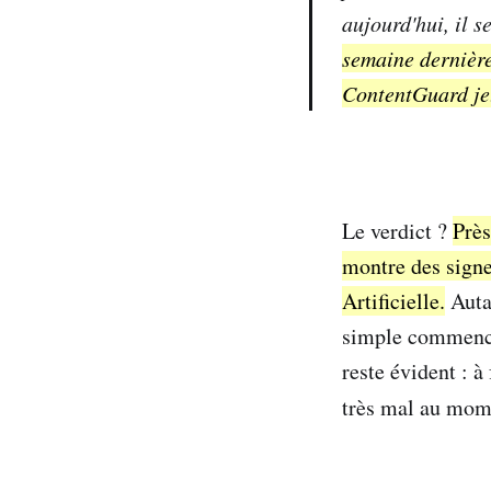
aujourd'hui, il s
semaine dernière
ContentGuard jet
Le verdict ?
Près
montre des signe
Artificielle.
Autan
simple commence 
reste évident : à 
très mal au mo