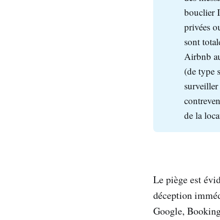
bouclier 
privées o
sont tota
Airbnb au
(de type 
surveiller
contreven
de la loc
Le piège est évi
déception immédia
Google, Booking 