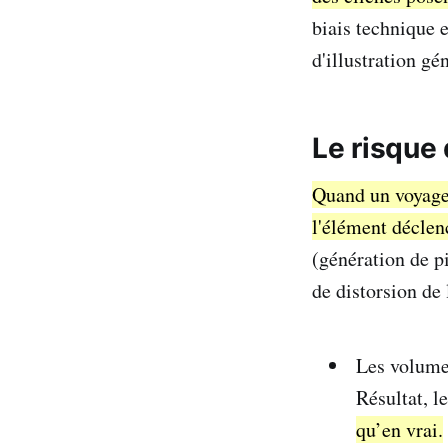
biais technique e
d'illustration g
Le risque 
Quand un voyageu
l'élément déclen
(génération de p
de distorsion de l
Les volumes
Résultat, 
qu’en vrai.