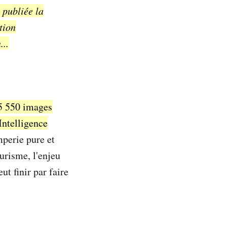
 publiée la
tion
...
25 550 images
Intelligence
mperie pure et
urisme, l'enjeu
eut finir par faire