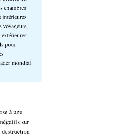
des chambres
 intérieures
es voyageurs,
 extérieures
ls pour
es
leader mondial
ose à une
 négatifs sur
t destruction