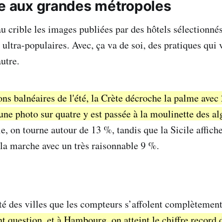
te aux grandes métropoles
au crible les images publiées par des hôtels sélectionné
 ultra-populaires. Avec, ça va de soi, des pratiques qui
autre.
ons balnéaires de l'été, la Crète décroche la palme avec
’une photo sur quatre y est passée à la moulinette des a
e, on tourne autour de 13 %, tandis que la Sicile affich
a marche avec un très raisonnable 9 %.
té des villes que les compteurs s’affolent complètemen
nt question, et à Hambourg, on atteint le chiffre record