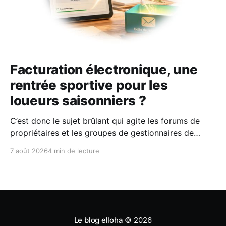
Facturation électronique, une
rentrée sportive pour les
loueurs saisonniers ?
C’est donc le sujet brûlant qui agite les forums de
propriétaires et les groupes de gestionnaires de
locations saisonnières : la facturation électronique
7 août 2026
4 min de lecture
obligatoire débarque le 1er septembre 2026 et les
concerne sous conditions. Entre sueurs froides,
jargon administratif imbuvable et mails répétés de la
DGFIP, à quelques semaines du
Le blog elloha
© 2026