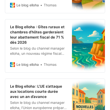
€ pour les locations meublées
Le blog elloha
Thomas
touristiques : une bascule qui
pourrait requalifier nombre
d’hébergeurs en “para-hôteliers”.
Qui est touché, quels services
Le Blog elloha : Gîtes ruraux et
déclenchent la TVA ?
chambres d’hôtes garderaient
leur abattement fiscal de 71 %
dès 2026
Selon le blog du channel manager
elloha, un nouveau régime fiscal
distinct protégera les gîtes ruraux
et chambres d’hôtes dès 2026 :
Le blog elloha
Thomas
abattement de 71 %, statut
reconnu, zones rurales préservées.
Décryptage d’une réforme taillée
sur-mesure.
Le Blog elloha : L’UE s’attaque
aux locations courte durée
avec un an d’avance
Selon le blog du channel manager
elloha, l’Union européenne prépare