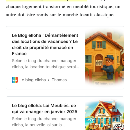
chaque logement transformé en meublé touristique, un
autre doit être remis sur le marché locatif classique.
Le Blog elloha : Démantèlement
des locations de vacances ? Le
droit de propriété menacé en
France
Selon le blog du channel manager
elloha, la location touristique serait-
elle en train de vivre sa fin
programmée ? Restrictions sur les
Le blog elloha
Thomas
résidences secondaires, loi Le
Meur, fiscalité dissuasive… Le
modèle de la propriété rentable
vacille face à la crise du logement.
Le blog elloha: Loi Meublés, ce
Décryptage.
qui va changer en janvier 2025
Selon le blog du channel manager
elloha, la nouvelle loi sur la