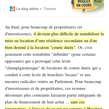
un plan choc pour encadrer les
locations de courte durée. Objectif
Le blog elloha
Thomas
: enrayer la crise du logement sans
étrangler le tourisme.
Au final, pour beaucoup de propriétaires (et
d'investisseurs),
il devient plus difficile de rentabiliser la
mise en location d’une résidence secondaire ou d'un
bien destiné à la location "courte durée".
Or, c'est
justement cette rentabilité "débridée" (pour certains
opposants) qui a provoqué cette levée
"champignonesque" de locations de courte durée qui a
conduit à cette levée de boucliers 'locaux" et aux
mesures radicales votées au Parlement. Pour beaucoup
d'investisseurs et de propriétaires, ces revenus
désormais plus contraints faisaient partie intégrante du
plan de financement de leur achat ...
sans ces
perspectives, à l'image de ce qui est survenu à Hendaye