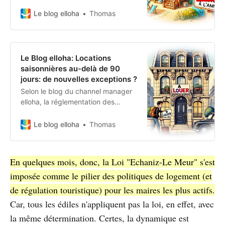
régulation des meublés de
tourisme devrait entrainer, dès
Le blog elloha
Thomas
janvier prochain, une remise en
question totale du modèle
économique de ce type
d’investissement.
Le Blog elloha: Locations
saisonnières au-delà de 90
jours: de nouvelles exceptions ?
Selon le blog du channel manager
elloha, la réglementation des
locations touristiques continue
d’évoluer sous le coup de décisions
Le blog elloha
Thomas
judiciaires qui viennent d’élargir les
motifs dérogatoires au plafond des
“fameux” 90 jours, imposé aux
En quelques mois, donc, la Loi "Echaniz-Le Meur" s'est
résidences principales. Une
imposée comme le pilier des politiques de logement (et
récente jurisprudence vient même
d’établir un nouveau précédent qui
de régulation touristique) pour les maires les plus actifs.
intéresse particulièrement les
Car, tous les édiles n'appliquent pas la loi, en effet, avec
propriétaires de meublés
la même détermination. Certes, la dynamique est
touristiques…