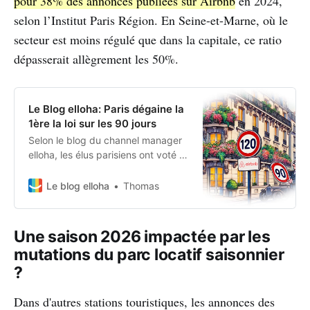
pour 38% des annonces publiées sur Airbnb
en 2024,
selon l’Institut Paris Région. En Seine-et-Marne, où le
secteur est moins régulé que dans la capitale, ce ratio
dépasserait allègrement les 50%.
Le Blog elloha: Paris dégaine la
1ère la loi sur les 90 jours
Selon le blog du channel manager
elloha, les élus parisiens ont voté la
semaine dernière la limitation à 90
jours par des locations meublées
Le blog elloha
Thomas
pour les résidences principales. La
capitale se veut être la première à
appliquer la loi Le Meur votée il y a
Une saison 2026 impactée par les
seulement un mois au Parlement.
mutations du parc locatif saisonnier
?
Dans d'autres stations touristiques, les annonces des