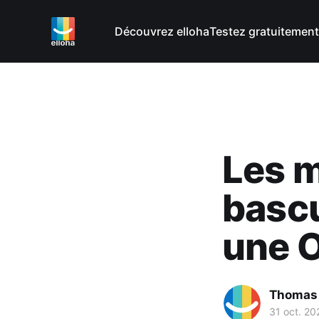
Découvrez elloha
Testez gratuitement
Les m
bascu
une 
Thomas
31 oct. 20