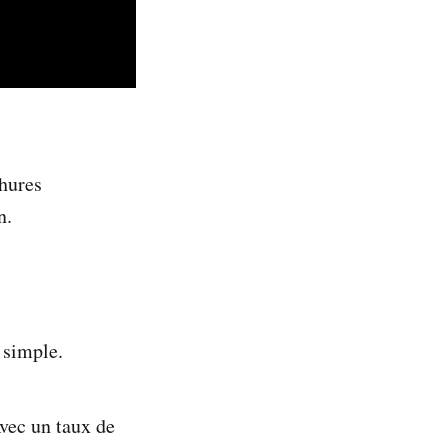
chures
n.
 simple.
vec un taux de