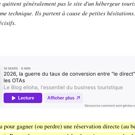
 quittent généralement pas le site d'un hébergeur touri
me technique. Ils partent à cause de petites hésitation
écisifs.
peu pour gagner (ou perdre) une réservation directe (au 