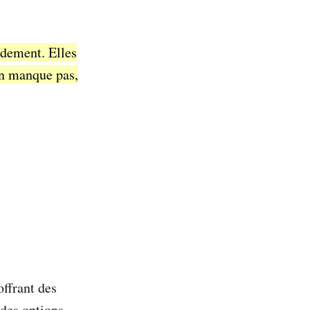
idement. Elles
en manque pas,
offrant des
 des options,