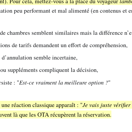
nt). Pour cela, mettez-vous à la place du voyageur
lamb
ation peu performant et mal alimenté (en contenus et e
de chambres semblent similaires mais la différence n’es
tions de tarifs demandent un effort de compréhension,
e d’annulation semble incertaine,
 ou suppléments compliquent la décision,
siste : "
Est-ce vraiment la meilleure option ?
"
une réaction classique apparaît : "
Je vais juste vérifier
ouvent là que les OTA récupèrent la réservation.