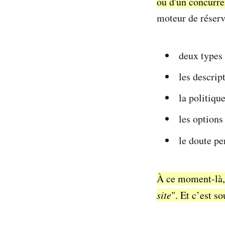
ou d'un concurre
moteur de réserv
deux types 
les descrip
la politiqu
les options
le doute per
À ce moment-là, 
site
". Et c’est s