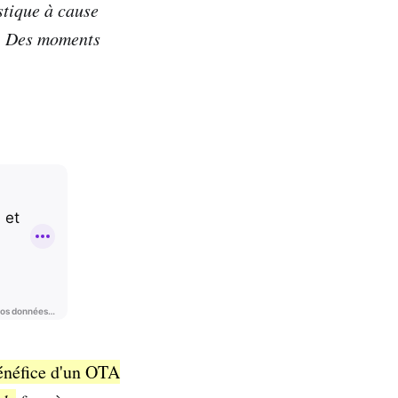
stique à cause
s. Des moments
bénéfice d'un OTA