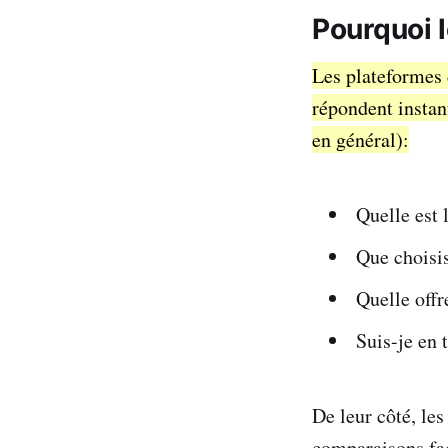
Pourquoi 
Les plateformes 
répondent instan
en général):
Quelle est 
Que choisis
Quelle offre
Suis-je en 
De leur côté, les
comparaisons fac