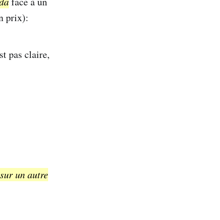
da
face à un
n prix):
t pas claire,
 sur un autre