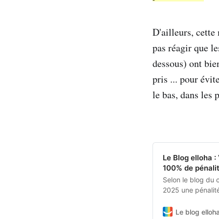
D'ailleurs, cett
pas réagir que l
dessous) ont bie
pris ... pour évi
le bas, dans les 
Le Blog elloha 
100% de pénali
Selon le blog du
2025 une pénalité
accès à son logem
professionnalisat
Le blog elloh