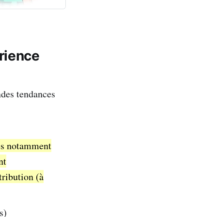
rience
ndes tendances
tés notamment
nt
tribution (à
s)