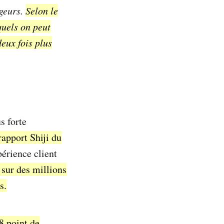
ageurs.
Selon le
quels on peut
eux fois plus
s forte
rapport Shiji du
érience client
 sur des millions
s.
8 point de