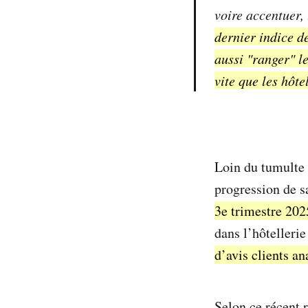
voire accentuer,
dernier indice de
aussi "ranger" le
vite que les hôtel
Loin du tumulte d
progression de s
3e trimestre 202
dans l’hôtelleri
d’avis clients a
Selon ce récent 