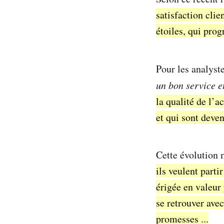
satisfaction clie
étoiles, qui prog
Pour les analyst
un bon service e
la qualité de l’a
et qui sont deve
Cette évolution 
ils veulent parti
érigée en valeur
se retrouver avec
promesses ...