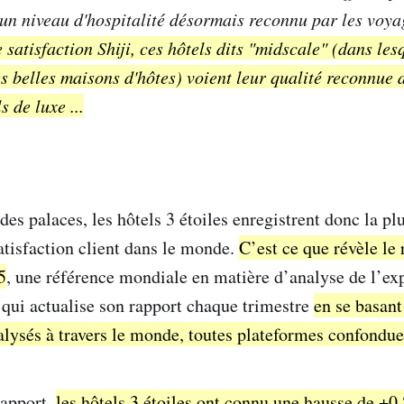
 un niveau d'hospitalité désormais reconnu par les voy
 satisfaction Shiji, ces hôtels dits "midscale" (dans les
s belles maisons d'hôtes) voient leur qualité reconnue d
s de luxe ...
es palaces, les hôtels 3 étoiles enregistrent donc la plu
atisfaction client dans le monde.
C’est ce que révèle le 
5
, une référence mondiale en matière d’analyse de l’exp
e qui actualise son rapport chaque trimestre
en se basant
nalysés à travers le monde, toutes plateformes confondue
rapport,
les hôtels 3 étoiles ont connu une hausse de +0,