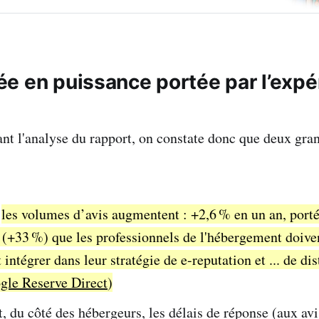
e en puissance portée par l’expé
nt l'analyse du rapport, on constate donc que deux gra
,
les volumes d’avis augmentent : +2,6 % en un an, por
 (+33 %) que les professionnels de l'hébergement doive
intégrer dans leur stratégie de e-reputation et ... de dis
gle Reserve Direct
)
t, du côté des hébergeurs, les délais de réponse (aux avi