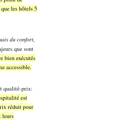
 que les hôtels 5
mais du confort,
jeurs que sont
tre bien exécutés
me accessible.
t qualité-prix:
spitalité est
rix réduit pour
 leurs