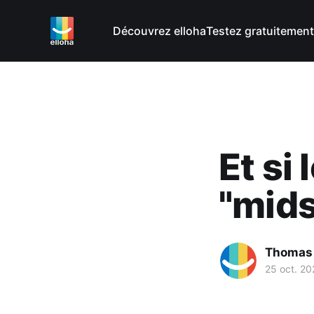
Découvrez elloha
Testez gratuitement
Et si 
"mids
Thomas
25 oct. 20