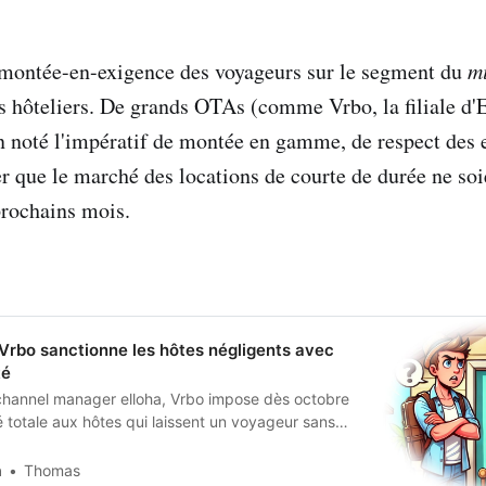
e montée-en-exigence des voyageurs sur le segment du
m
es hôteliers. De grands OTAs (comme Vrbo, la filiale d'E
n noté l'impératif de montée en gamme, de respect des
ter que le marché des locations de courte de durée ne soi
prochains mois.
: Vrbo sanctionne les hôtes négligents avec
té
 channel manager elloha, Vrbo impose dès octobre
 totale aux hôtes qui laissent un voyageur sans
ent, un tournant majeur vers plus de
ion et de confiance dans la location saisonnière.
a
Thomas