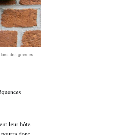
s dans des grandes 
séquences
ent leur hôte
e pourra donc