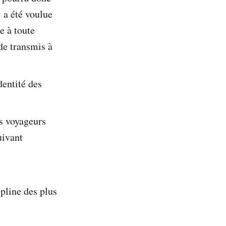
i a été voulue
te à toute
ode transmis à
dentité des
es voyageurs
uivant
ipline des plus