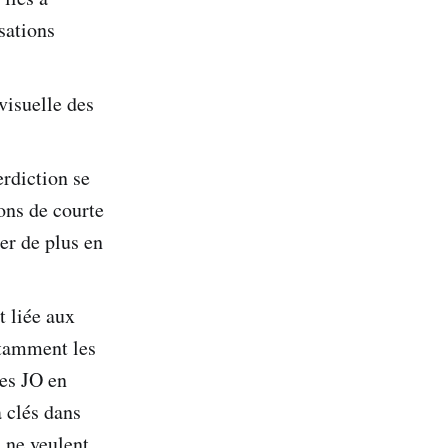
sations
visuelle des
erdiction se
ons de courte
er de plus en
t liée aux
otamment les
es JO en
 clés dans
s ne veulent