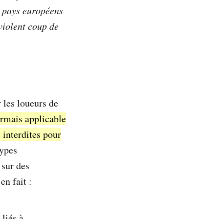
s pays européens
 violent coup de
r les loueurs de
ormais applicable
s interdites pour
types
 sur des
n fait :
 liés à