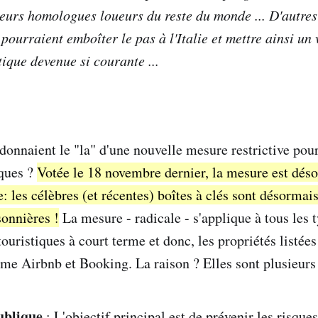
urs homologues loueurs du reste du monde ... D'autre
pourraient emboîter le pas à l'Italie et mettre ainsi un
tique devenue si courante ...
s donnaient le "la" d'une nouvelle mesure restrictive pou
iques ?
Votée le 18 novembre dernier, la mesure est dés
ie: les célèbres (et récentes) boîtes à clés sont désormai
sonnières !
La mesure - radicale - s'applique à tous les 
uristiques à court terme et donc, les propriétés listées
e Airbnb et Booking. La raison ? Elles sont plusieurs e
ublique
: L'objectif principal est de prévenir les risques