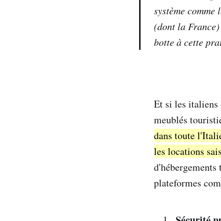
système comme le
(dont la France) 
botte à cette pra
Et si les italien
meublés tourist
dans toute l'Ital
les locations sai
d'hébergements to
plateformes comm
Sécurité p