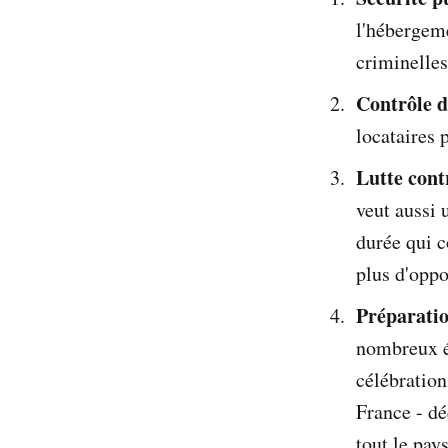
l'hébergeme
criminelles
Contrôle d
locataires 
Lutte cont
veut aussi 
durée qui c
plus d'oppo
Préparati
nombreux é
célébratio
France - d
tout le pay