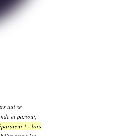
rs qui se
nde et partout,
éparateur ! - lors
hébergeurs les