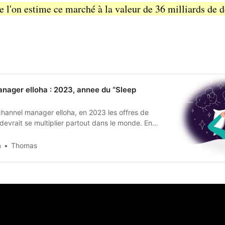
 l'on estime ce marché à la valeur de 36 milliards de do
nager elloha : 2023, annee du “Sleep
channel manager elloha, en 2023 les offres de
devrait se multiplier partout dans le monde. En
voyageurs déclarent mal dormir ou manquer de
a
Thomas