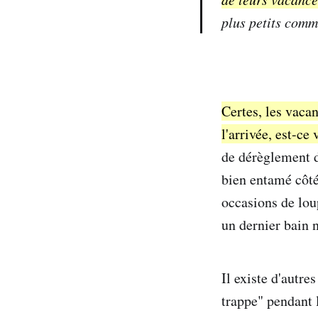
plus petits comme
Certes, les vacan
l'arrivée, est-ce
de dérèglement d
bien entamé côt
occasions de loup
un dernier bain no
Il existe d'autre
trappe" pendant 