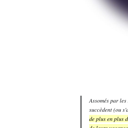
Assomés par les 
succèdent (ou s'
de plus en plus d
de leurs vacance