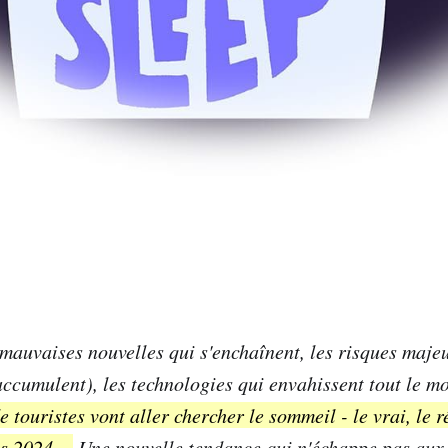
mauvaises nouvelles qui s'enchaînent, les risques majeu
accumulent), les technologies qui envahissent tout le mo
e touristes vont aller chercher le sommeil - le vrai, le r
s 2024 ...
Une nouvelle tendance qui n'échappe pas aux 