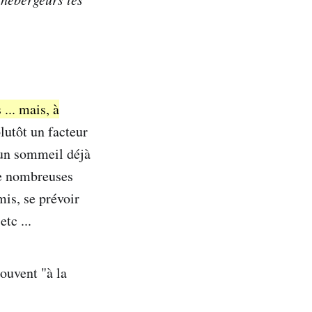
 ... mais, à
plutôt un facteur
'un sommeil déjà
de nombreuses
mis, se prévoir
etc ...
ouvent "à la