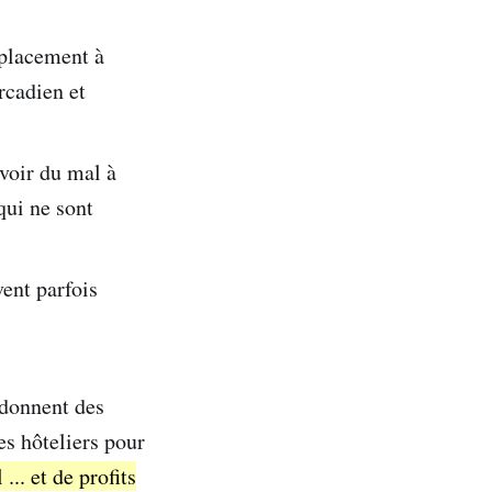
éplacement à
rcadien et
voir du mal à
qui ne sont
vent parfois
 donnent des
es hôteliers pour
.. et de profits