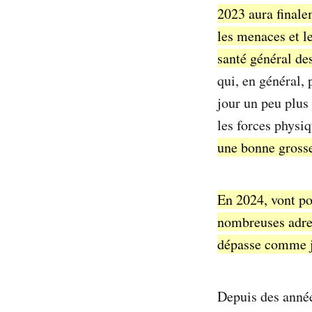
2023 aura finale
les menaces et le
santé général de
qui, en général,
jour un peu plus 
les forces physiq
une bonne gross
En 2024, vont po
nombreuses adres
dépasse comme ja
Depuis des année