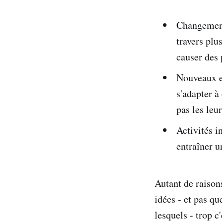
Changement
travers plu
causer des
Nouveaux e
s'adapter à
pas les leur
Activités i
entraîner u
Autant de raison
idées - et pas qu
lesquels - trop c'