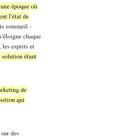
, une époque où
nt l'état de
is sommeil -
 s'éloigne chaque
 les esprits et
e solution étant
arketing de
sition qui
 sur des