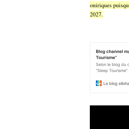
oniriques puisque
2027.
Blog channel ma
Tourisme”
Selon le blog du 
“Sleep Tourisme” 
France, 77% des 
sommeil.
Le blog elloh