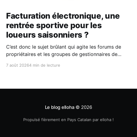
Facturation électronique, une
rentrée sportive pour les
loueurs saisonniers ?
C’est donc le sujet brûlant qui agite les forums de
propriétaires et les groupes de gestionnaires de
locations saisonnières : la facturation électronique
7 août 2026
4 min de lecture
obligatoire débarque le 1er septembre 2026 et les
concerne sous conditions. Entre sueurs froides,
jargon administratif imbuvable et mails répétés de la
DGFIP, à quelques semaines du
Le blog elloha
© 2026
Propulsé fièrement en Pays Catalan par elloha !