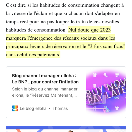
C'est dire si les habitudes de consommation changent à
la vitesse de l'éclair et que si chacun doit s'adapter en
temps réel pour ne pas louper le train de ces novelles
habitudes de consommation.
Nul doute que 2023
marquera l'émergence des réseaux sociaux dans les
principaux leviers de réservation et le "3 fois sans frais"
dans celui des paiements.
Blog channel manager elloha :
Le BNPL pour contrer l’inflation
Selon le blog du channel manager
elloha, le “Réservez Maintenant,
Payez Plus Tard” se revelerait être
la meilleure arme anti-inflation pour
Le blog elloha
Thomas
inciter les voyageurs à réserver
dès cet automne.