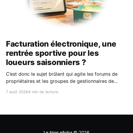
Facturation électronique, une
rentrée sportive pour les
loueurs saisonniers ?
C’est donc le sujet brûlant qui agite les forums de
propriétaires et les groupes de gestionnaires de
locations saisonnières : la facturation électronique
7 août 2026
4 min de lecture
obligatoire débarque le 1er septembre 2026 et les
concerne sous conditions. Entre sueurs froides,
jargon administratif imbuvable et mails répétés de la
DGFIP, à quelques semaines du
Le blog elloha
© 2026