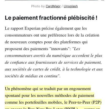
Photo by
CardMapr
/
Unsplash
Le paiement fractionné plébiscité !
Le rapport Experian précise également que les
consommateurs ont une préférence lors de la création
de nouveaux comptes pour des plateformes qui
proposent des paiements "innovants":
"Les
consommateurs avertis du numérique accordent le plus
de confiance aux fournisseurs de services de paiement,
aux sociétés de cartes de crédit, à la technologie et aux
sociétés de médias en continu"
.
Un phénomène qui se traduit par un engouement
spontané pour les nouvelles méthodes de paiement
comme les portefeuilles mobiles, le Peer-to-Peer (P2P)
ou encore le Buy Now Pay Later (BNPL) ... connu en