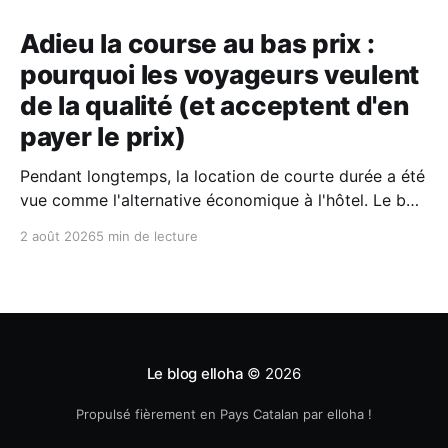
Adieu la course au bas prix :
pourquoi les voyageurs veulent
de la qualité (et acceptent d'en
payer le prix)
Pendant longtemps, la location de courte durée a été
vue comme l'alternative économique à l'hôtel. Le bon
plan où l'on fermait un peu les yeux sur le confort
2 août 2026
5 min de lecture
pour économiser quelques billets. Aujourd'hui, selon
le dernier rapport Expedia, les voyageurs n'
Le blog elloha
© 2026
Propulsé fièrement en Pays Catalan par elloha !