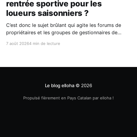
rentrée sportive pour les
loueurs saisonniers ?
C’est donc le sujet brûlant qui agite les forums de
propriétaires et les groupes de gestionnaires de
locations saisonnières : la facturation électronique
7 août 2026
4 min de lecture
obligatoire débarque le 1er septembre 2026 et les
concerne sous conditions. Entre sueurs froides,
jargon administratif imbuvable et mails répétés de la
DGFIP, à quelques semaines du
Le blog elloha
© 2026
Propulsé fièrement en Pays Catalan par elloha !