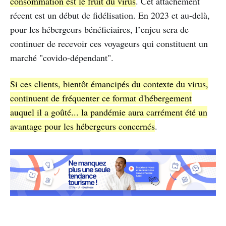
consommation est le fruit du virus
. Cet attachement
récent est un début de fidélisation. En 2023 et au-delà,
pour les hébergeurs bénéficiaires, l’enjeu sera de
continuer de recevoir ces voyageurs qui constituent un
marché "covido-dépendant".
Si ces clients, bientôt émancipés du contexte du virus,
continuent de fréquenter ce format d'hébergement
auquel il a goûté... la pandémie aura carrément été un
avantage pour les hébergeurs concernés
.