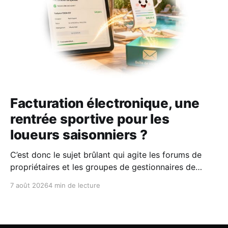
Facturation électronique, une
rentrée sportive pour les
loueurs saisonniers ?
C’est donc le sujet brûlant qui agite les forums de
propriétaires et les groupes de gestionnaires de
locations saisonnières : la facturation électronique
7 août 2026
4 min de lecture
obligatoire débarque le 1er septembre 2026 et les
concerne sous conditions. Entre sueurs froides,
jargon administratif imbuvable et mails répétés de la
DGFIP, à quelques semaines du