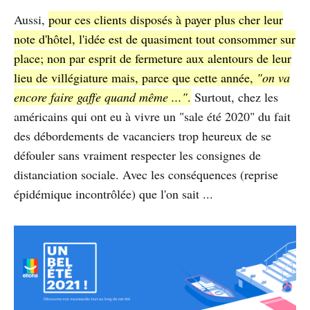
Aussi,
pour ces clients disposés à payer plus cher leur
note d'hôtel, l'idée est de quasiment tout consommer sur
place; non par esprit de fermeture aux alentours de leur
lieu de villégiature mais, parce que cette année,
"on va
encore faire gaffe quand même ..."
.
Surtout, chez les
américains qui ont eu à vivre un "sale été 2020" du fait
des débordements de vacanciers trop heureux de se
défouler sans vraiment respecter les consignes de
distanciation sociale. Avec les conséquences (reprise
épidémique incontrôlée) que l'on sait ...