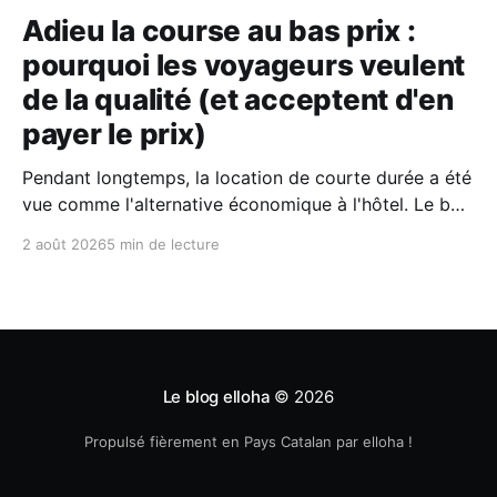
Adieu la course au bas prix :
pourquoi les voyageurs veulent
de la qualité (et acceptent d'en
payer le prix)
Pendant longtemps, la location de courte durée a été
vue comme l'alternative économique à l'hôtel. Le bon
plan où l'on fermait un peu les yeux sur le confort
2 août 2026
5 min de lecture
pour économiser quelques billets. Aujourd'hui, selon
le dernier rapport Expedia, les voyageurs n'
Le blog elloha
© 2026
Propulsé fièrement en Pays Catalan par elloha !