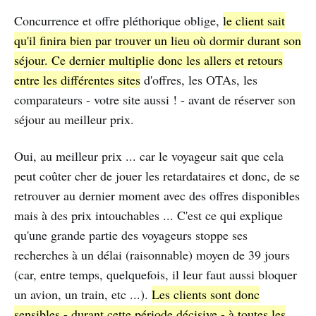
Concurrence et offre pléthorique oblige,
le client sait
qu'il finira bien par trouver un lieu où dormir durant son
séjour. Ce dernier multiplie donc les allers et retours
entre les différentes sites
d'offres, les OTAs, les
comparateurs - votre site aussi ! - avant de réserver son
séjour au meilleur prix.
Oui, au meilleur prix ... car le voyageur sait que cela
peut coûter cher de jouer les retardataires et donc, de se
retrouver au dernier moment avec des offres disponibles
mais à des prix intouchables ... C'est ce qui explique
qu'une grande partie des voyageurs stoppe ses
recherches à un délai (raisonnable) moyen de 39 jours
(car, entre temps, quelquefois, il leur faut aussi bloquer
un avion, un train, etc ...).
Les clients sont donc
sensibles - durant cette période décisive - à toutes les