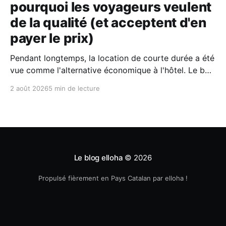
pourquoi les voyageurs veulent
de la qualité (et acceptent d'en
payer le prix)
Pendant longtemps, la location de courte durée a été
vue comme l'alternative économique à l'hôtel. Le bon
plan où l'on fermait un peu les yeux sur le confort
2 août 2026
5 min de lecture
pour économiser quelques billets. Aujourd'hui, selon
le dernier rapport Expedia, les voyageurs n'
Le blog elloha
© 2026
Propulsé fièrement en Pays Catalan par elloha !