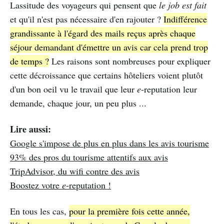
Lassitude des voyageurs qui pensent que
le job est fait
et qu'il n'est pas nécessaire d'en rajouter ?
Indifférence
grandissante à l'égard des mails reçus après chaque
séjour demandant d'émettre un avis car cela prend trop
de temps ?
Les raisons sont nombreuses pour expliquer
cette décroissance que certains hôteliers voient plutôt
d'un bon oeil vu le travail que leur
e
-reputation leur
demande, chaque jour, un peu plus ...
Lire aussi:
Google s'impose de plus en plus dans les avis tourisme
93% des pros du tourisme attentifs aux avis
TripAdvisor, du wifi contre des avis
Boostez votre
e
-reputation !
En tous les cas,
pour la première fois cette année,