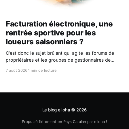
Facturation électronique, une
rentrée sportive pour les
loueurs saisonniers ?
C’est donc le sujet brûlant qui agite les forums de
propriétaires et les groupes de gestionnaires de
locations saisonnières : la facturation électronique
7 août 2026
4 min de lecture
obligatoire débarque le 1er septembre 2026 et les
concerne sous conditions. Entre sueurs froides,
jargon administratif imbuvable et mails répétés de la
DGFIP, à quelques semaines du
Le blog elloha
© 2026
Propulsé fièrement en Pays Catalan par elloha !