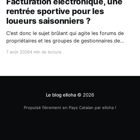
Facturation électronique, une
rentrée sportive pour les
loueurs saisonniers ?
C’est donc le sujet brûlant qui agite les forums de
propriétaires et les groupes de gestionnaires de
locations saisonnières : la facturation électronique
7 août 2026
4 min de lecture
obligatoire débarque le 1er septembre 2026 et les
concerne sous conditions. Entre sueurs froides,
jargon administratif imbuvable et mails répétés de la
DGFIP, à quelques semaines du
Le blog elloha
© 2026
Propulsé fièrement en Pays Catalan par elloha !