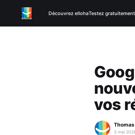
Découvrez elloha
Testez gratuitement
Googl
nouve
vos r
Thomas
3 mai 202