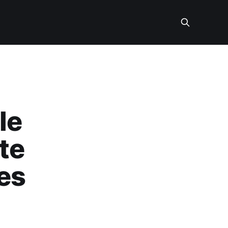
le
te
es