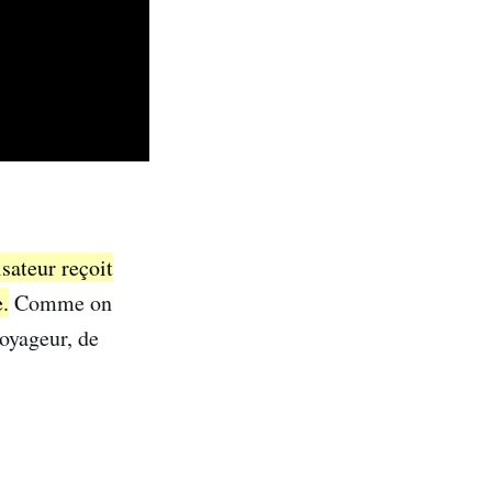
isateur reçoit
e.
Comme on
voyageur, de