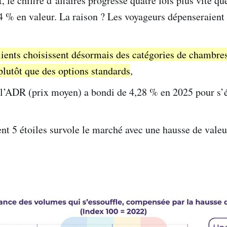
, le chiffre d’affaires progresse quatre fois plus vite q
4 % en valeur. La raison ? Les voyageurs dépenseraient 
ients choisissent désormais des catégories de chambre
plutôt que des options standards
,
l’ADR (prix moyen) a bondi de 4,28 % en 2025 pour s’é
nt 5 étoiles survole le marché avec une hausse de valeu