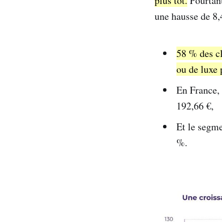
plus tôt.
Pourtant
une hausse de 8,
58 % des cl
ou de luxe 
En France, 
192,66 €,
Et le segme
%.