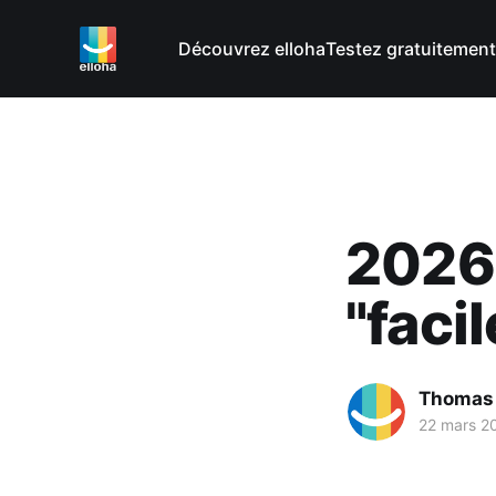
Découvrez elloha
Testez gratuitement
2026,
"facil
Thomas
22 mars 2