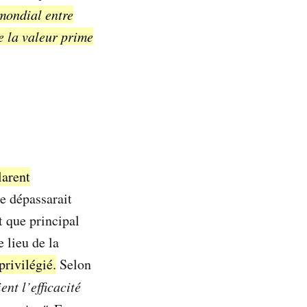
 mondial entre
e la valeur prime
larent
e dépassarait
 que principal
 lieu de la
privilégié.
Selon
nt l’efficacité