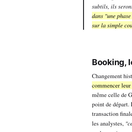
subtils, ils sero
dans "une phase 
sur la simple co
Booking, l
Changement hist
commencer leur r
même celle de Go
point de départ. 
transaction final
les analystes,
"c