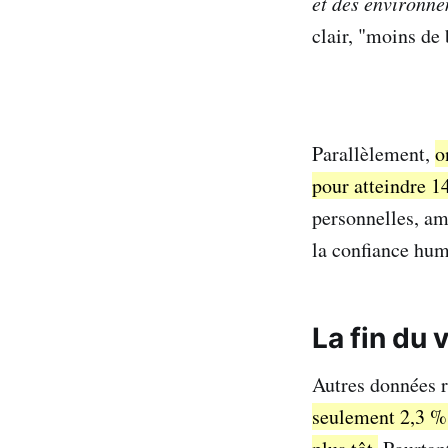
et des environne
clair, "moins de b
Parallèlement,
o
pour atteindre 1
personnelles, am
la confiance huma
La fin du 
Autres données 
seulement 2,3 % 