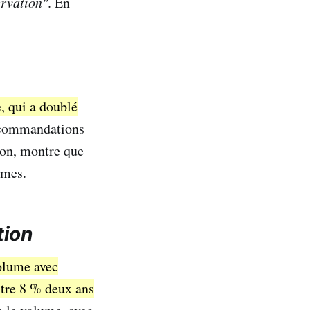
ervation"
. En
, qui a doublé
ecommandations
ion, montre que
rmes.
tion
volume avec
ntre 8 % deux ans