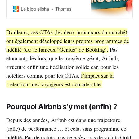
un programme de fidélité ou
d’adhésion — mais il renonce au
Le blog elloha
Thomas
modèle “points = argent” pour
miser sur l’expérience
personnalisée, les accès exclusifs
D'ailleurs, ces OTAs (les deux principaux du marché)
et les réductions instantanées.
ont également développé leurs propres programmes de
fidélité (ex: le fameux "Genius" de Booking).
Pas
étonnant, dès lors, que le troisième géant, Airbnb,
structure enfin une fidélisation solide car, pour les
hôteliers comme pour les OTAs,
l’impact sur la
"rétention" des voyageurs est considérable.
Pourquoi Airbnb s’y met (enfin) ?
Depuis des années, Airbnb est dans une trajectoire
(folle) de performance … et cela, sans programme de
fidélité. Pas de points, pas de
miles
, pas de statuts Gold