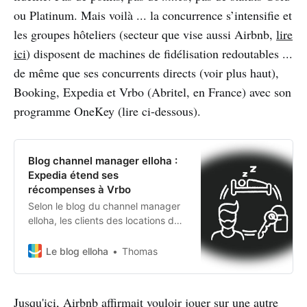
ou Platinum. Mais voilà ... la concurrence s’intensifie et
les groupes hôteliers (secteur que vise aussi Airbnb,
lire
ici
) disposent de machines de fidélisation redoutables ...
de même que ses concurrents directs (voir plus haut),
Booking, Expedia et Vrbo (Abritel, en France) avec son
programme OneKey (lire ci-dessous).
Blog channel manager elloha :
Expedia étend ses
récompenses à Vrbo
Selon le blog du channel manager
elloha, les clients des locations de
vacances proposées par Vrbo
pourront cumuler des points à
Le blog elloha
Thomas
chaque réservation et les utiliser,
par exemple, pour acheter des
billets d’avion sur Expedia.
Jusqu'ici, Airbnb affirmait vouloir jouer sur une autre