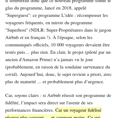
Il semblerait donc que ce nouveau programme sonne le
Booking.com et Expedia :
glas du programme, lancé en 2018, appelé
décryptage d’un tournant majeur
pour les pros du tourisme.
"Superguest": ce programme L’idée : récompenser les
voyageurs fréquents, en miroir du programme
"Superhost" (NDLR: Super-Propriétaires dans le jargon
Airbnb et en français !). À l'époque, selon les
communiqués officiels, 10 000 voyageurs devaient être
testés puis… plus rien. En clair, le projet (piloté par un
ancien d'Amazon Prime) n’a jamais vu le jour
(probablement, en raison de la soudaine survenance du
covid). Aujourd’hui, donc, le sujet revient a priori, avec
plus de maturité ... et probablement plus d’urgence.
Car, soyons clairs : si Airbnb réussit son programme de
fidélité, l’impact sera direct sur l'avenir de ses
performances financières.
Car un voyageur fidélisé
réserve plus souvent … et compare moins. Ce qui