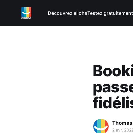
Découvrez elloha
Testez gratuitement
Booki
passe
fidél
Thomas
2 avr. 202