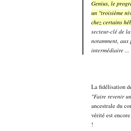
Genius, le progr
un "troisième ni
chez certains hé
secteur-clé de la
notamment, aux p
intermédiaire ...
La fidélisation d
"Faire revenir u
ancestrale du com
vérité est encore
!