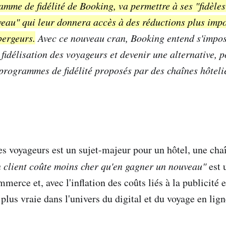
amme de fidélité de Booking, va permettre à ses "fidèle
veau" qui leur donnera accès à des réductions plus imp
bergeurs.
Avec ce nouveau cran, Booking entend s'impos
 fidélisation des voyageurs et devenir une alternative, p
rogrammes de fidélité proposés par des chaînes hôteliè
es voyageurs est un sujet-majeur pour un hôtel, une chaî
n client coûte moins cher qu'en gagner un nouveau"
est 
merce et, avec l'inflation des coûts liés à la publicité e
 plus vraie dans l'univers du digital et du voyage en lign