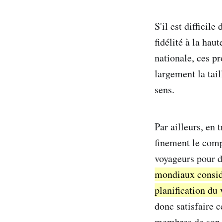
S'il est difficil
fidélité à la ha
nationale, ces p
largement la tai
sens.
Par ailleurs, en 
finement le comp
voyageurs pour d
mondiaux considèr
planification du
donc satisfaire 
membres de son