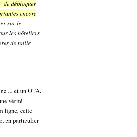
s" de débloquer
ortantes encore
er sur le
our les hôteliers
res de taille
ne ... et un OTA.
une vérité
n ligne, cette
e, en particulier