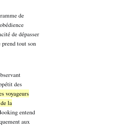
rogramme de
'obédience
acité de dépasser
e prend tout son
observant
ppétit des
s voyageurs
 de la
, Booking entend
niquement aux