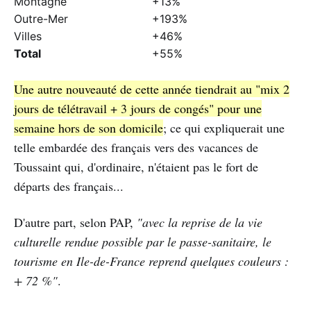
Montagne
+13%
Outre-Mer
+193%
Villes
+46%
Total
+55%
Une autre nouveauté de cette année tiendrait au "mix 2
jours de télétravail + 3 jours de congés" pour une
semaine hors de son domicile
; ce qui expliquerait une
telle embardée des français vers des vacances de
Toussaint qui, d'ordinaire, n'étaient pas le fort de
départs des français...
D'autre part, selon PAP,
"avec la reprise de la vie
culturelle rendue possible par le passe-sanitaire, le
tourisme en Ile-de-France reprend quelques couleurs :
+ 72 %"
.