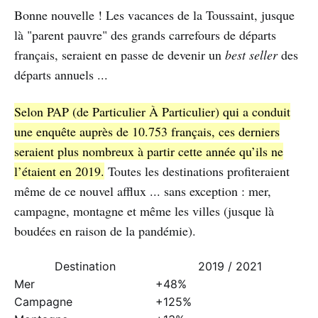
Bonne nouvelle ! Les vacances de la Toussaint, jusque
là "parent pauvre" des grands carrefours de départs
français, seraient en passe de devenir un
best seller
des
départs annuels ...
Selon PAP (de Particulier À Particulier) qui a conduit
une enquête auprès de 10.753 français, ces derniers
seraient plus nombreux à partir cette année qu’ils ne
l’étaient en 2019.
Toutes les destinations profiteraient
même de ce nouvel afflux ... sans exception : mer,
campagne, montagne et même les villes (jusque là
boudées en raison de la pandémie).
Destination
2019 / 2021
Mer
+48%
Campagne
+125%