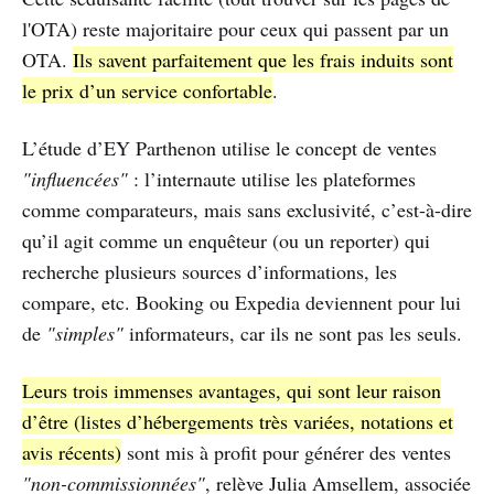
l'OTA) reste majoritaire pour ceux qui passent par un
OTA.
Ils savent parfaitement que les frais induits sont
le prix d’un service confortable
.
L’étude d’EY Parthenon utilise le concept de ventes
"influencées"
: l’internaute utilise les plateformes
comme comparateurs, mais sans exclusivité, c’est-à-dire
qu’il agit comme un enquêteur (ou un reporter) qui
recherche plusieurs sources d’informations, les
compare, etc. Booking ou Expedia deviennent pour lui
de
"simples"
informateurs, car ils ne sont pas les seuls.
Leurs trois immenses avantages, qui sont leur raison
d’être (listes d’hébergements très variées, notations et
avis récents)
sont mis à profit pour générer des ventes
"non-commissionnées"
, relève Julia Amsellem, associée