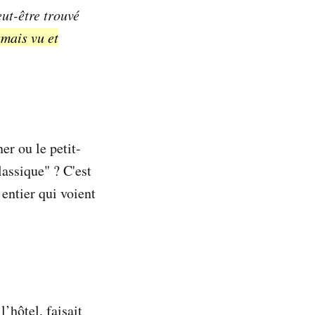
ut-être trouvé
mais vu et
er ou le petit-
assique" ? C'est
entier qui voient
’hôtel, faisait