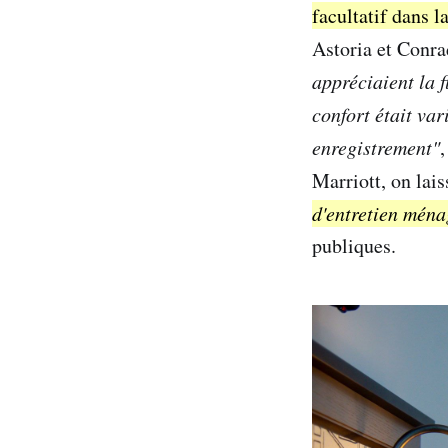
facultatif dans l
Astoria et Conr
appréciaient la f
confort était va
enregistrement"
Marriott, on lais
d'entretien ména
publiques.