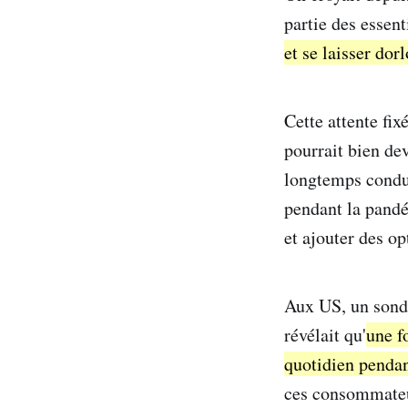
partie des essent
et se laisser dor
Cette attente fix
pourrait bien dev
longtemps condui
pendant la pand
et ajouter des o
Aux US, un sond
révélait qu'
une f
quotidien penda
ces consommate