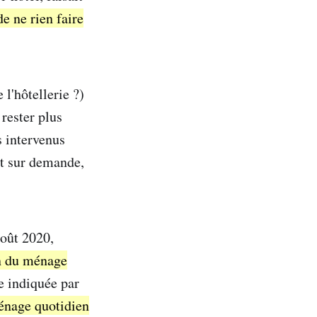
de ne rien faire
 l'hôtellerie ?)
 rester plus
 intervenus
t sur demande,
oût 2020,
on du ménage
ie indiquée par
ménage quotidien