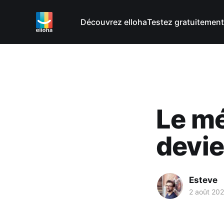
Découvrez elloha
Testez gratuitement
Le m
devie
Esteve
2 août 202