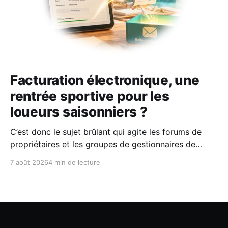
Facturation électronique, une
rentrée sportive pour les
loueurs saisonniers ?
C’est donc le sujet brûlant qui agite les forums de
propriétaires et les groupes de gestionnaires de
locations saisonnières : la facturation électronique
7 août 2026
4 min de lecture
obligatoire débarque le 1er septembre 2026 et les
concerne sous conditions. Entre sueurs froides,
jargon administratif imbuvable et mails répétés de la
DGFIP, à quelques semaines du