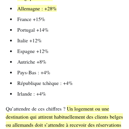
Allemagne : +28%
France +15%
Portugal +14%
Italie +12%
Espagne +12%
Autriche +8%
Pays-Bas : +4%
République tchèque : +4%
Irlande : +4%
Qu’attendre de ces chiffres ?
Un logement ou une
destination qui attirent habituellement des clients belges
ou allemands doit s’attendre à recevoir des réservations