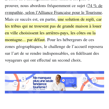
prouver, nous abordons fréquemment ce sujet (
74 % de
sympathie, selon l’Alliance Française pour le Tourisme
.
Mais ce succès est, en partie,
une solution de repli, car
les tribus qui ne trouvent pas de grande maison à louer
en ville choisissent les arrières-pays, les côtes ou la
montagne... par défaut
. Pour les hébergeurs de ces
zones géographiques, le challenge de l’accueil reposera
sur l’art de se rendre indispensables, en fidélisant des
voyageurs qui ont effectué un second choix.