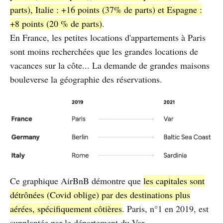
parts), Italie : +16 points (37% de parts) et Espagne :
+8 points (20 % de parts)
.
En France, les petites locations d'appartements à Paris
sont moins recherchées que les grandes locations de
vacances sur la côte... La demande de grandes maisons
bouleverse la géographie des réservations.
Ce graphique AirBnB démontre que
les capitales sont
détrônées (Covid oblige) par des destinations plus
aérées, spécifiquement côtières
. Paris, n°1 en 2019, est
supplantée par le département du Var.