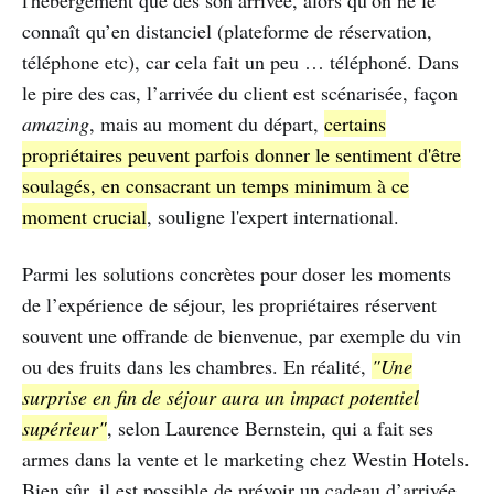
connaît qu’en distanciel (plateforme de réservation,
téléphone etc), car cela fait un peu … téléphoné. Dans
le pire des cas, l’arrivée du client est scénarisée, façon
amazing
, mais au moment du départ,
certains
propriétaires peuvent parfois donner le sentiment d'être
soulagés, en consacrant un temps minimum à ce
moment crucial
, souligne l'expert international.
Parmi les solutions concrètes pour doser les moments
de l’expérience de séjour, les propriétaires réservent
souvent une offrande de bienvenue, par exemple du vin
ou des fruits dans les chambres. En réalité,
"Une
surprise en fin de séjour aura un impact potentiel
supérieur"
, selon Laurence Bernstein, qui a fait ses
armes dans la vente et le marketing chez Westin Hotels.
Bien sûr, il est possible de prévoir un cadeau d’arrivée