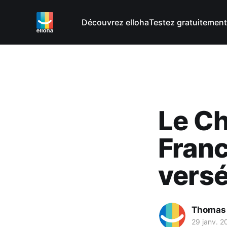
Découvrez elloha
Testez gratuitement
Le C
Franc
versé
Thomas
29 janv. 2