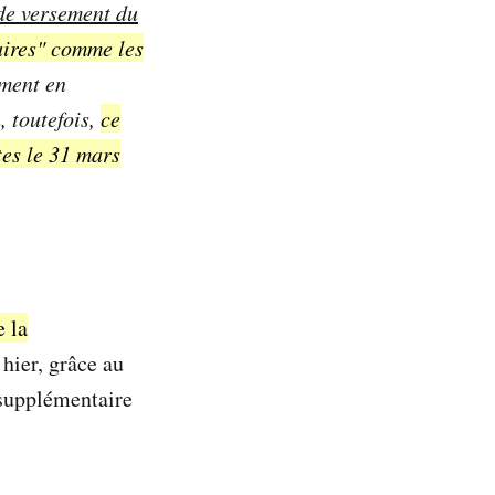
de versement du
laires" comme les
ement en
, toutefois,
ce
tes le 31 mars
e la
 hier, grâce au
 supplémentaire