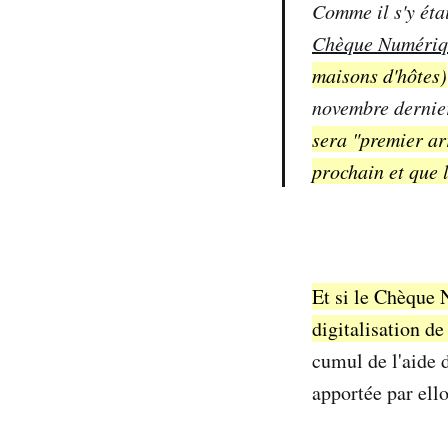
Comme il s'y éta
Chèque Numériq
maisons d'hôtes)
novembre dernie
sera "premier ar
prochain et que l
Et si le Chèque 
digitalisation d
cumul de l'aide d
apportée par ell