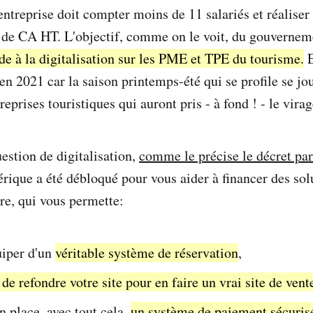
 entreprise doit compter moins de 11 salariés et réalise
 de CA HT. L'objectif, comme on le voit, du gouvernem
ide à la digitalisation sur les PME et TPE du tourisme.
E
en 2021 car la saison printemps-été qui se profile se j
reprises touristiques qui auront pris - à fond ! - le virag
uestion de digitalisation,
comme le précise le décret par
ique a été débloqué pour vous aider à financer des so
ire, qui vous permette:
uiper d'un
véritable système de réservation
,
 de refondre votre site pour en faire un vrai site de vent
n place, avec tout cela,
un système de paiement sécuris