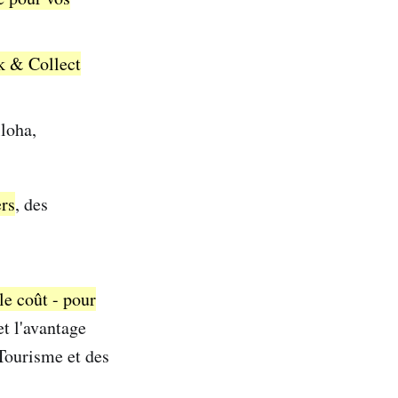
k & Collect
loha,
ers
, des
e coût - pour
t l'avantage
Tourisme et des