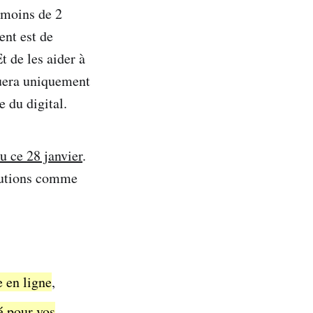
r moins de 2
ent est de
t de les aider à
ouera uniquement
e du digital.
u ce 28 janvier
.
lutions comme
e en ligne
,
é pour vos