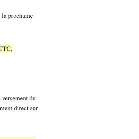
e la prochaine
 TTC,
e versement du
ement direct sur