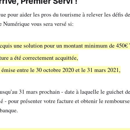
rivé, Premier Servi !
ue pour aider les pros du tourisme à relever les défis d
e Numérique vous sera versé si:
acquis une solution pour un montant minimum de 450€
cture a été correctement acquittée,
té émise entre le 30 octobre 2020 et le 31 mars 2021,
usqu'au 31 mars prochain - date à laquelle le guichet d
é - pour présenter votre facture et obtenir le rembours
 banque.