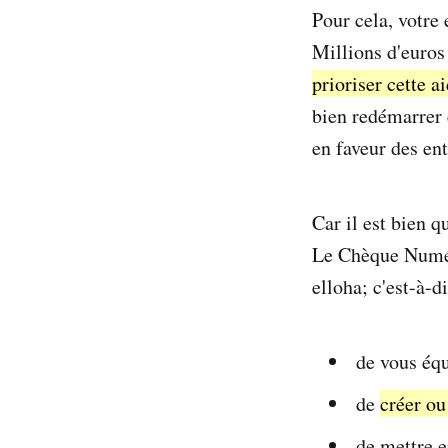
Pour cela, votre
Millions d'euros
prioriser cette a
bien redémarrer 
en faveur des ent
Car il est bien q
Le Chèque Numér
elloha; c'est-à-d
de vous éq
de
créer ou
de mettre e