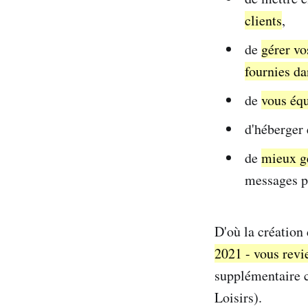
clients
,
de
gérer vo
fournies da
de
vous équ
d'héberger 
de
mieux gé
messages pe
D'où la création
2021 - vous revi
supplémentaire c
Loisirs).