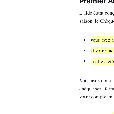
Premier Ar
L'aide étant conç
saison, le Chèqu
vous avez 
si votre fa
si elle a é
Vous avez donc j
chèque sera ferm
votre compte en