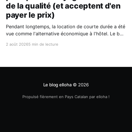
de la qualité (et acceptent d'en
payer le prix)
Pendant longtemps, la location de courte durée a été
vue comme l'alternative économique à l'hôtel. Le bon
plan où l'on fermait un peu les yeux sur le confort
2 août 2026
5 min de lecture
pour économiser quelques billets. Aujourd'hui, selon
le dernier rapport Expedia, les voyageurs n'
Le blog elloha
© 2026
Propulsé fièrement en Pays Catalan par elloha !