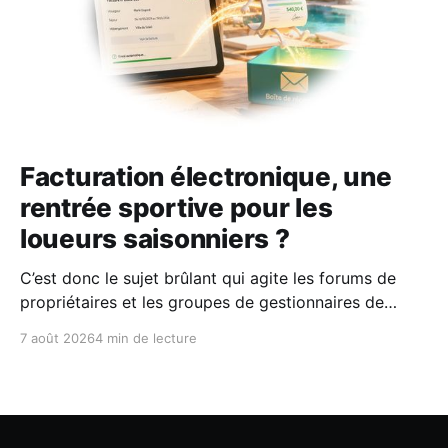
Facturation électronique, une
rentrée sportive pour les
loueurs saisonniers ?
C’est donc le sujet brûlant qui agite les forums de
propriétaires et les groupes de gestionnaires de
locations saisonnières : la facturation électronique
7 août 2026
4 min de lecture
obligatoire débarque le 1er septembre 2026 et les
concerne sous conditions. Entre sueurs froides,
jargon administratif imbuvable et mails répétés de la
DGFIP, à quelques semaines du