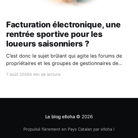
Facturation électronique, une
rentrée sportive pour les
loueurs saisonniers ?
C’est donc le sujet brûlant qui agite les forums de
propriétaires et les groupes de gestionnaires de
locations saisonnières : la facturation électronique
7 août 2026
4 min de lecture
obligatoire débarque le 1er septembre 2026 et les
concerne sous conditions. Entre sueurs froides,
jargon administratif imbuvable et mails répétés de la
DGFIP, à quelques semaines du
Le blog elloha
© 2026
Propulsé fièrement en Pays Catalan par elloha !