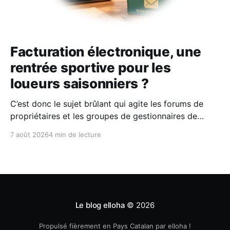
Facturation électronique, une
rentrée sportive pour les
loueurs saisonniers ?
C’est donc le sujet brûlant qui agite les forums de
propriétaires et les groupes de gestionnaires de
locations saisonnières : la facturation électronique
7 août 2026
4 min de lecture
obligatoire débarque le 1er septembre 2026 et les
concerne sous conditions. Entre sueurs froides,
jargon administratif imbuvable et mails répétés de la
DGFIP, à quelques semaines du
Le blog elloha
© 2026
Propulsé fièrement en Pays Catalan par elloha !