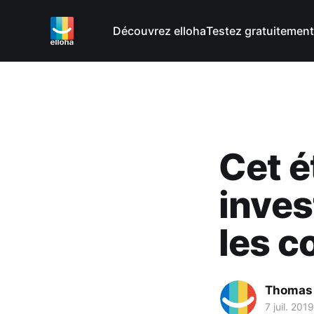
Découvrez elloha
Testez gratuitement
Cet é
inves
les 
Thomas
7 juil. 2019