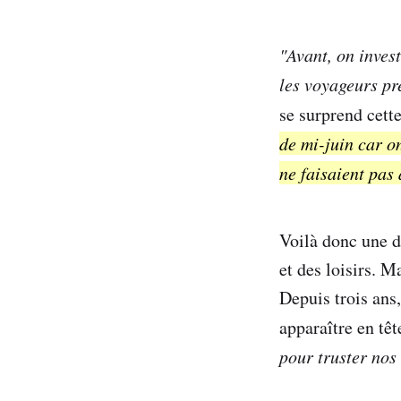
"Avant, on inves
les voyageurs pr
se surprend cett
de mi-juin car on
ne faisaient pas 
Voilà donc une d
et des loisirs. M
Depuis trois ans,
apparaître en têt
pour truster nos