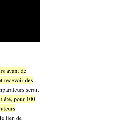
rs avant de
et recevoir des
parateurs serait
t été, pour 100
rateurs
.
e lien de