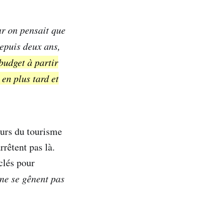
ar on pensait que
epuis deux ans,
 budget à partir
 en plus tard et
eurs du tourisme
rrêtent pas là.
clés pour
 ne se gênent pas