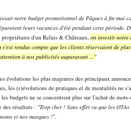
tissait notre budget promotionnel de Pâques à fin mai c
éparaient leurs vacances d'été pendant cette période. D
e propriétaire d'un Relais & Châteaux,
on investit notre
 s'est rendus compte que les clients réservaient de plus
attention à nos publicités auparavant ..."
es évolutions les plus majeures des principaux annonc
ais, les (r)évolutions de pratiques et de mentalités ne s'a
 les budgets ne se concentrent plus sur l'achat de mots-
e des résultats :
"Trop cher ! Sans effet vu que les OTAs
 noms et nos marques !
".