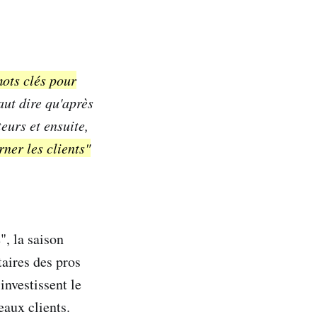
mots clés pour
aut dire qu'après
eurs et ensuite,
ner les clients"
", la saison
aires des pros
investissent le
eaux clients.